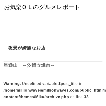
夜景が綺麗なお店
星遊山 ～汐留☆焼肉～
Warning
: Undefined variable $post_title in
/home/millionwaves/millionwaves.com/public_html/
content/themes/Miku/archive.php
on line
33