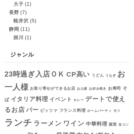
大子
(1)
長野
(7)
軽井沢
(5)
静岡
(11)
掛川
(1)
ジャンル
お
23時過ぎ入店ＯＫ
CP高い
うどん
うなぎ
一人様
そ
お寿司
お取り寄せができるお店
お土産
お好み焼き
デートで使え
イタリア料理
イベント
ば
カレー
るお店
バー
フランス料理
ピッツァ
ホームパーティ
モツ
ランチ
ラーメン
ワイン
中華料理
個室
合コン