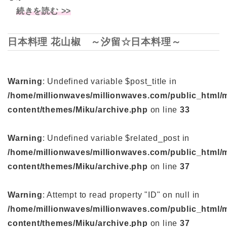
続きを読む >>
日本料理 花山椒 ～汐留☆日本料理～
Warning
: Undefined variable $post_title in
/home/millionwaves/millionwaves.com/public_html/
content/themes/Miku/archive.php
on line
33
Warning
: Undefined variable $related_post in
/home/millionwaves/millionwaves.com/public_html/
content/themes/Miku/archive.php
on line
37
Warning
: Attempt to read property "ID" on null in
/home/millionwaves/millionwaves.com/public_html/
content/themes/Miku/archive.php
on line
37