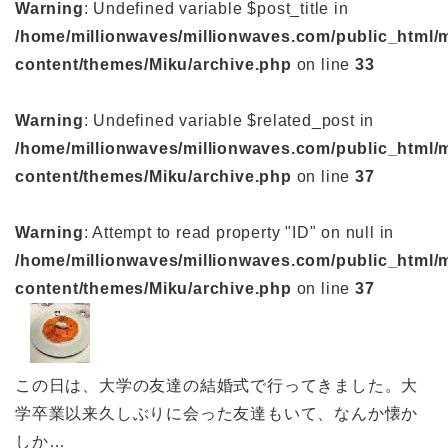
Warning
: Undefined variable $post_title in
/home/millionwaves/millionwaves.com/public_html/
content/themes/Miku/archive.php
on line
33
Warning
: Undefined variable $related_post in
/home/millionwaves/millionwaves.com/public_html/
content/themes/Miku/archive.php
on line
37
Warning
: Attempt to read property "ID" on null in
/home/millionwaves/millionwaves.com/public_html/
content/themes/Miku/archive.php
on line
37
この日は、大学の友達の結婚式で行ってきました。大
学卒業以来久しぶりに会った友達もいて、なんか懐か
しか…