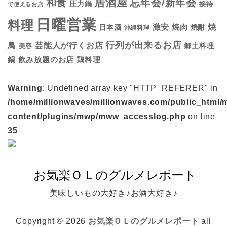
居酒屋
和食
忘年会/新年会
圧力鍋
接待
で使えるお店
日曜営業
料理
焼
激安
焼肉
日本酒
焼酎
沖縄料理
行列が出来るお店
鳥
芸能人が行くお店
美容
郷土料理
鍋
鶏料理
飲み放題のお店
Warning
: Undefined array key "HTTP_REFERER" in
/home/millionwaves/millionwaves.com/public_html/
content/plugins/mwp/mww_accesslog.php
on line
35
美味しいもの大好き♪お酒大好き♪
Copyright © 2026
お気楽ＯＬのグルメレポート
all