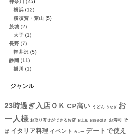
神奈川
(25)
横浜
(12)
横須賀・葉山
(5)
茨城
(2)
大子
(1)
長野
(7)
軽井沢
(5)
静岡
(11)
掛川
(1)
ジャンル
お
23時過ぎ入店ＯＫ
CP高い
うどん
うなぎ
一人様
そ
お寿司
お取り寄せができるお店
お土産
お好み焼き
デートで使え
イタリア料理
イベント
ば
カレー