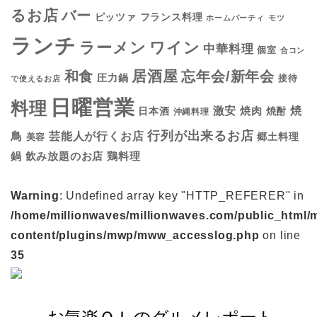
るお店
バー
フランス料理
ピッツァ
ホームパーティ
モツ
ランチ
ラーメン
ワイン
中華料理
個室
合コン
居酒屋
和食
忘年会/新年会
圧力鍋
接待
で使えるお店
日曜営業
料理
焼
激安
焼肉
日本酒
焼酎
沖縄料理
行列が出来るお店
鳥
芸能人が行くお店
美容
郷土料理
鍋
鶏料理
飲み放題のお店
Warning
: Undefined array key "HTTP_REFERER" in
/home/millionwaves/millionwaves.com/public_html/
content/plugins/mwp/mww_accesslog.php
on line
35