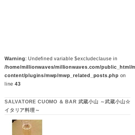
Warning
: Undefined variable $excludeclause in
/home/millionwaves/millionwaves.com/public_html/
content/plugins/mwp/mwp_related_posts.php
on
line
43
SALVATORE CUOMO ＆ BAR 武蔵小山 ～武蔵小山☆
イタリア料理～