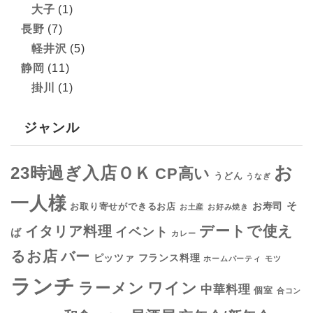
大子
(1)
長野
(7)
軽井沢
(5)
静岡
(11)
掛川
(1)
ジャンル
お
23時過ぎ入店ＯＫ
CP高い
うどん
うなぎ
一人様
そ
お寿司
お取り寄せができるお店
お土産
お好み焼き
デートで使え
イタリア料理
イベント
ば
カレー
るお店
バー
フランス料理
ピッツァ
ホームパーティ
モツ
ランチ
ラーメン
ワイン
中華料理
個室
合コン