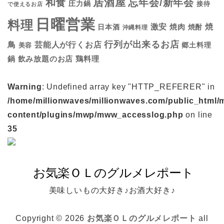
居酒屋
和食
忘年会/新年会
圧力鍋
接待
で使えるお店
日曜営業
料理
焼
激安
焼肉
日本酒
焼酎
沖縄料理
行列が出来るお店
鳥
芸能人が行くお店
美容
郷土料理
鍋
鶏料理
飲み放題のお店
Warning
: Undefined array key "HTTP_REFERER" in
/home/millionwaves/millionwaves.com/public_html/
content/plugins/mwp/mww_accesslog.php
on line
35
美味しいもの大好き♪お酒大好き♪
Copyright © 2026
お気楽ＯＬのグルメレポート
all