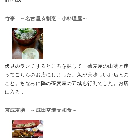
line
43
竹亭 ～名古屋☆割烹・小料理屋～
伏見のランチするところを探して、蕎麦屋の山葵と迷
ってこちらのお店にしました。魚が美味しいお店との
こと。ちなみに隣の蕎麦屋の五城も行列でした。お店
に入る…
京成友膳 ～成田空港☆和食～