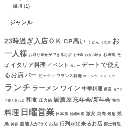
掛川
(1)
ジャンル
お
23時過ぎ入店ＯＫ
CP高い
うどん
うなぎ
一人様
そ
お寿司
お取り寄せができるお店
お土産
お好み焼き
デートで使え
イタリア料理
イベント
ば
カレー
るお店
バー
フランス料理
ピッツァ
ホームパーティ
モツ
ランチ
ラーメン
ワイン
中華料理
個室
合コン
居酒屋
和食
忘年会/新年会
圧力鍋
接待
で使えるお店
日曜営業
料理
焼
激安
焼肉
日本酒
焼酎
沖縄料理
行列が出来るお店
鳥
芸能人が行くお店
美容
郷土料理