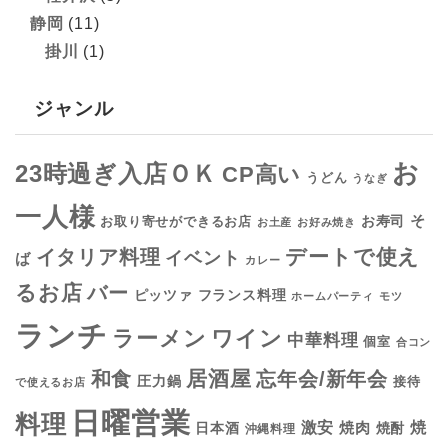
静岡
(11)
掛川
(1)
ジャンル
お
23時過ぎ入店ＯＫ
CP高い
うどん
うなぎ
一人様
そ
お寿司
お取り寄せができるお店
お土産
お好み焼き
デートで使え
イタリア料理
イベント
ば
カレー
るお店
バー
フランス料理
ピッツァ
ホームパーティ
モツ
ランチ
ラーメン
ワイン
中華料理
個室
合コン
居酒屋
和食
忘年会/新年会
圧力鍋
接待
で使えるお店
日曜営業
料理
焼
激安
焼肉
日本酒
焼酎
沖縄料理