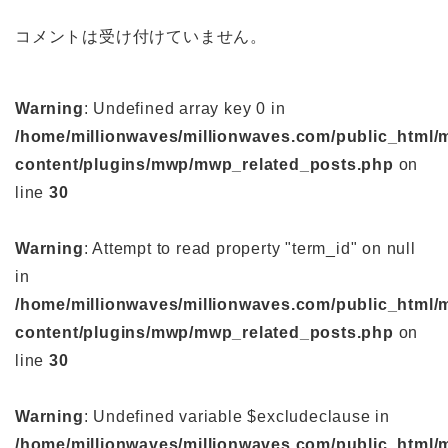
コメントは受け付けていません。
Warning
: Undefined array key 0 in
/home/millionwaves/millionwaves.com/public_html/
content/plugins/mwp/mwp_related_posts.php
on
line
30
Warning
: Attempt to read property "term_id" on null
in
/home/millionwaves/millionwaves.com/public_html/
content/plugins/mwp/mwp_related_posts.php
on
line
30
Warning
: Undefined variable $excludeclause in
/home/millionwaves/millionwaves.com/public_html/