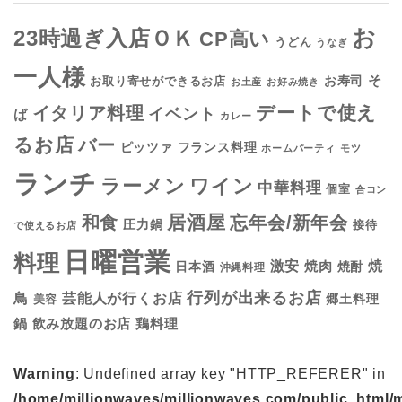
お
23時過ぎ入店ＯＫ
CP高い
うどん
うなぎ
一人様
そ
お寿司
お取り寄せができるお店
お土産
お好み焼き
デートで使え
イタリア料理
イベント
ば
カレー
るお店
バー
フランス料理
ピッツァ
ホームパーティ
モツ
ランチ
ラーメン
ワイン
中華料理
個室
合コン
居酒屋
和食
忘年会/新年会
圧力鍋
接待
で使えるお店
日曜営業
料理
焼
激安
焼肉
日本酒
焼酎
沖縄料理
行列が出来るお店
鳥
芸能人が行くお店
美容
郷土料理
鍋
鶏料理
飲み放題のお店
Warning
: Undefined array key "HTTP_REFERER" in
/home/millionwaves/millionwaves.com/public_html/