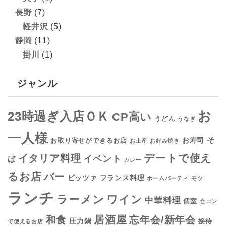
長野
(7)
軽井沢
(5)
静岡
(11)
掛川
(1)
ジャンル
お
23時過ぎ入店ＯＫ
CP高い
うどん
うなぎ
一人様
そ
お寿司
お取り寄せができるお店
お土産
お好み焼き
デートで使え
イタリア料理
イベント
ば
カレー
るお店
バー
フランス料理
ピッツァ
ホームパーティ
モツ
ランチ
ラーメン
ワイン
中華料理
個室
合コン
居酒屋
和食
忘年会/新年会
圧力鍋
接待
で使えるお店