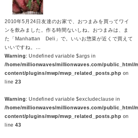
2010年5月24日友達のお家で、おつまみを買ってワイ
ンを飲みました。作る時間ないしね。おつまみは、ま
た「Manhattan Deli」で。いいお惣菜が近くで買えて
いいですね。…
Warning
: Undefined variable $args in
/home/millionwaves/millionwaves.com/public_html/
content/plugins/mwp/mwp_related_posts.php
on
line
23
Warning
: Undefined variable $excludeclause in
/home/millionwaves/millionwaves.com/public_html/
content/plugins/mwp/mwp_related_posts.php
on
line
43