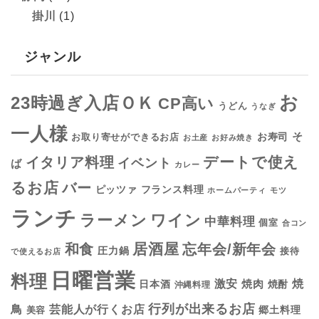
掛川
(1)
ジャンル
お
23時過ぎ入店ＯＫ
CP高い
うどん
うなぎ
一人様
そ
お寿司
お取り寄せができるお店
お土産
お好み焼き
デートで使え
イタリア料理
イベント
ば
カレー
るお店
バー
フランス料理
ピッツァ
ホームパーティ
モツ
ランチ
ラーメン
ワイン
中華料理
個室
合コン
居酒屋
和食
忘年会/新年会
圧力鍋
接待
で使えるお店
日曜営業
料理
焼
激安
焼肉
日本酒
焼酎
沖縄料理
行列が出来るお店
鳥
芸能人が行くお店
美容
郷土料理