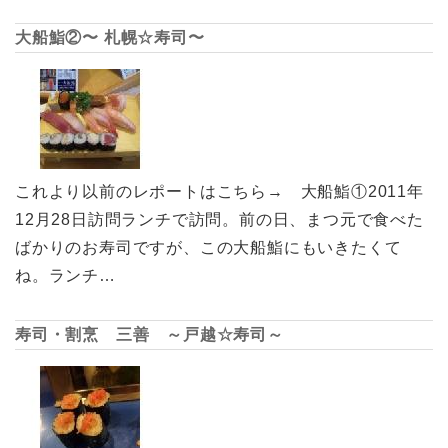
大船鮨②〜 札幌☆寿司〜
これより以前のレポートはこちら→ 大船鮨①2011年
12月28日訪問ランチで訪問。前の日、まつ元で食べた
ばかりのお寿司ですが、この大船鮨にもいきたくて
ね。ランチ…
寿司・割烹 三善 ～戸越☆寿司～