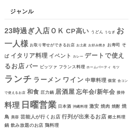
ジャンル
お
23時過ぎ入店ＯＫ
CP高い
うどん
うなぎ
一人様
そ
お寿司
お取り寄せができるお店
お土産
お好み焼き
デートで使え
イタリア料理
イベント
ば
カレー
るお店
バー
フランス料理
ピッツァ
ホームパーティ
モツ
ランチ
ラーメン
ワイン
中華料理
個室
合コン
居酒屋
和食
忘年会/新年会
圧力鍋
接待
で使えるお店
日曜営業
料理
焼
激安
焼肉
日本酒
焼酎
沖縄料理
行列が出来るお店
鳥
芸能人が行くお店
美容
郷土料理
鍋
鶏料理
飲み放題のお店