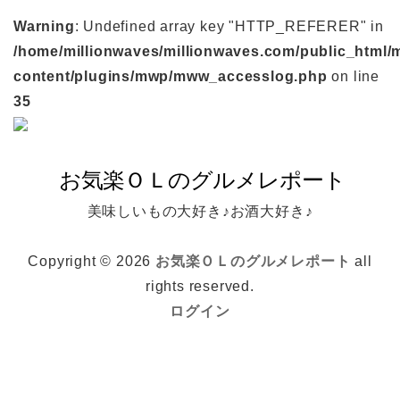
Warning
: Undefined array key "HTTP_REFERER" in
/home/millionwaves/millionwaves.com/public_html/
content/plugins/mwp/mww_accesslog.php
on line
35
美味しいもの大好き♪お酒大好き♪
Copyright © 2026
お気楽ＯＬのグルメレポート
all
rights reserved.
ログイン