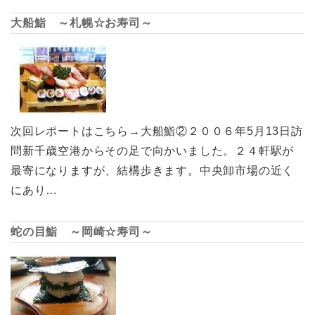
大船鮨 ～札幌☆お寿司～
次回レポートはこちら→大船鮨②２００６年5月13日訪
問新千歳空港からその足で向かいました。２４軒駅が
最寄になりますが、結構歩きます。中央卸市場の近く
にあり…
蛇の目鮨 ～岡崎☆寿司～