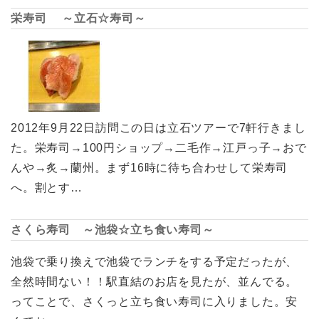
栄寿司 ～立石☆寿司～
2012年9月22日訪問この日は立石ツアーで7軒行きまし
た。栄寿司→100円ショップ→二毛作→江戸っ子→おで
んや→炙→蘭州。まず16時に待ち合わせして栄寿司
へ。割とす…
さくら寿司 ～池袋☆立ち食い寿司～
池袋で乗り換えで池袋でランチをする予定だったが、
全然時間ない！！駅直結のお店を見たが、並んでる。
ってことで、さくっと立ち食い寿司に入りました。安