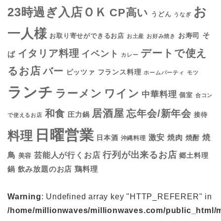
お
23時過ぎ入店ＯＫ
CP高い
うどん
うなぎ
一人様
そ
お寿司
お取り寄せができるお店
お土産
お好み焼き
デートで使え
イタリア料理
イベント
ば
カレー
るお店
バー
フランス料理
ピッツァ
ホームパーティ
モツ
ランチ
ラーメン
ワイン
中華料理
個室
合コン
居酒屋
和食
忘年会/新年会
圧力鍋
接待
で使えるお店
日曜営業
料理
焼
激安
焼肉
日本酒
焼酎
沖縄料理
行列が出来るお店
鳥
芸能人が行くお店
美容
郷土料理
鍋
鶏料理
飲み放題のお店
Warning
: Undefined array key "HTTP_REFERER" in
/home/millionwaves/millionwaves.com/public_html/