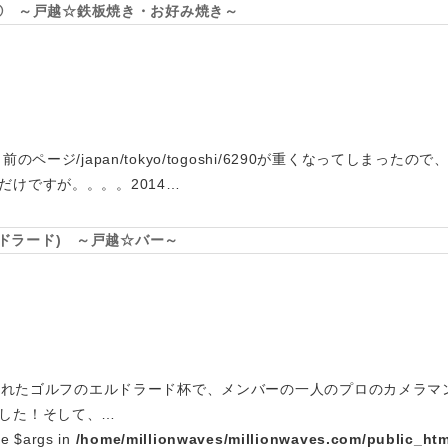
~ ② ～戸越☆鉄板焼き・お好み焼き～
のページ/japan/tokyo/togoshi/6290が重くなってしまっ
だけですが。。。。2014…
ーエルドラード) ～戸越☆バー～
日行われたゴルフのエルドラード杯で、メンバーの一人のプロのカメラ
した！そして、…
le $args in
/home/millionwaves/millionwaves.com/public_htm