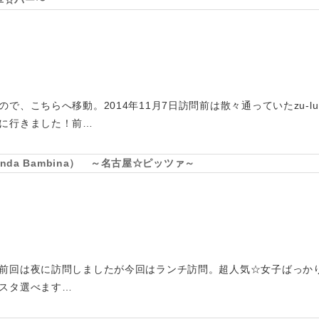
浅草☆バー〜
で、こちらへ移動。2014年11月7日訪問前は散々通っていたzu-
に行きました！前…
nda Bambina） ～名古屋☆ピッツァ～
前回は夜に訪問しましたが今回はランチ訪問。超人気☆女子ばっか
スタ選べます…