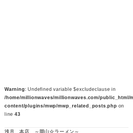
Warning
: Undefined variable $excludeclause in
/home/millionwaves/millionwaves.com/public_html/
content/plugins/mwp/mwp_related_posts.php
on
line
43
浅月 本店 ～岡山☆ラーメン～