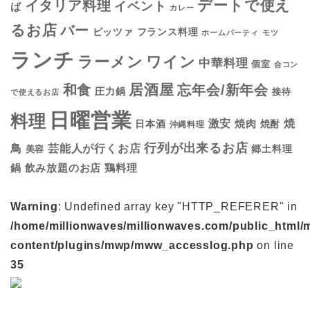
デートで使え
イタリア料理
イベント
ば
カレー
るお店
バー
フランス料理
ピッツァ
ホームパーティ
モツ
ランチ
ラーメン
ワイン
中華料理
個室
合コン
居酒屋
和食
忘年会/新年会
圧力鍋
接待
で使えるお店
日曜営業
料理
焼
激安
焼肉
日本酒
焼酎
沖縄料理
行列が出来るお店
鳥
芸能人が行くお店
美容
郷土料理
鍋
鶏料理
飲み放題のお店
Warning
: Undefined array key "HTTP_REFERER" in
/home/millionwaves/millionwaves.com/public_html/
content/plugins/mwp/mww_accesslog.php
on line
35