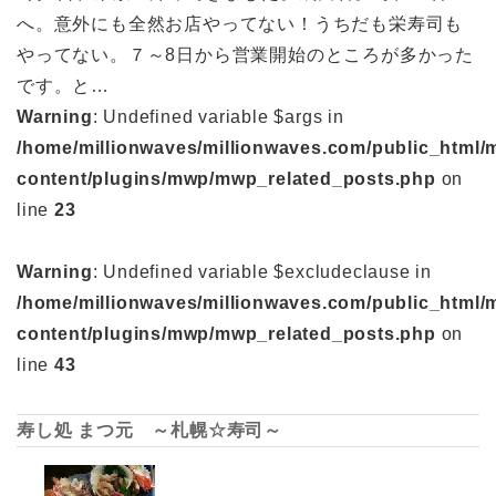
へ。意外にも全然お店やってない！うちだも栄寿司も
やってない。７～8日から営業開始のところが多かった
です。と…
Warning
: Undefined variable $args in
/home/millionwaves/millionwaves.com/public_html/
content/plugins/mwp/mwp_related_posts.php
on
line
23
Warning
: Undefined variable $excludeclause in
/home/millionwaves/millionwaves.com/public_html/
content/plugins/mwp/mwp_related_posts.php
on
line
43
寿し処 まつ元 ～札幌☆寿司～