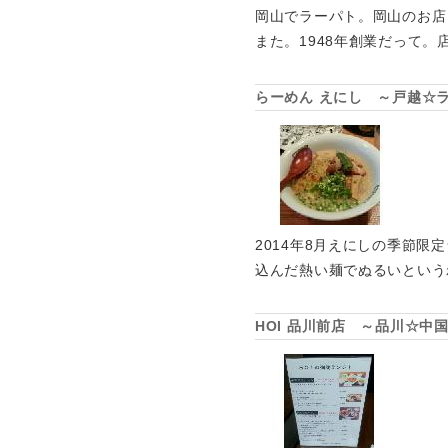
岡山でラーパト。岡山のお店
また。1948年創業だって。
らーめん えにし ～戸越☆
2014年8月えにしの季節
込んだ熱い麺でぬるいという
HOI 品川前店 ～品川☆中