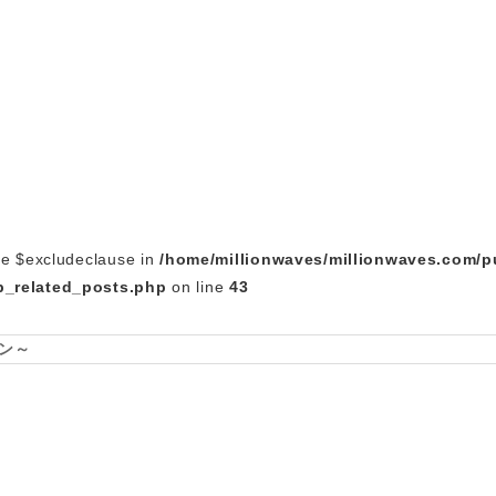
le $excludeclause in
/home/millionwaves/millionwaves.com/p
_related_posts.php
on line
43
ン～