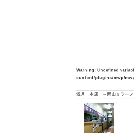
Warning
: Undefined variab
content/plugins/mwp/mwp
浅月 本店 ～岡山☆ラーメ