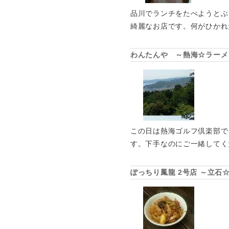
品川でランチをたべようとぶ
綺麗なお店です。何がひかれ
わんたんや ～熱海☆ラーメ
この日は熱海ゴルフ倶楽部で
す。下手なのにご一緒してく
ぽっちり鳳龍 2号店 ～立石