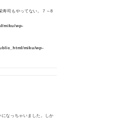
栄寿司もやってない。７～8
l/miku/wp-
ublic_html/miku/wp-
らいになっちゃいました。しか