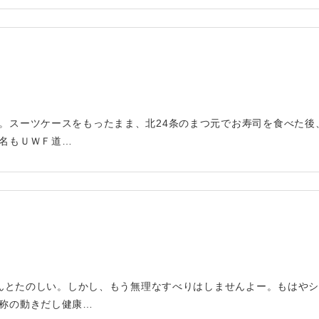
～
。スーツケースをもったまま、北24条のまつ元でお寿司を食べた後
名もＵＷＦ道…
てほんとたのしい。しかし、もう無理なすべりはしませんよー。もはや
称の動きだし健康…