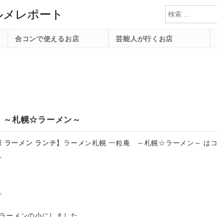
検索
合コンで使えるお店
芸能人が行くお店
 ～札幌☆ラーメン～
様
ラーメン
ランチ
】
ラーメン札幌 一粒庵 ～札幌☆ラーメン～ は
。
。
ラーメンの小にしました。