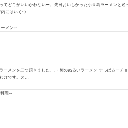
ってどこがいいかわないー。先日おいしかった小豆島ラーメンと迷
店内にはいくつ…
ラーメン～
限定ラーメンを二つ頂きました。.・梅のぬるいラーメン すっぱムーチ
わけです。ス…
国料理～