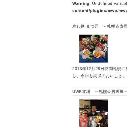
Warning
: Undefined variab
content/plugins/mwp/mwp
寿し処 まつ元 ～札幌☆寿
2013年12月28日訪問札
し、今回も納得のおいしさ。
UWF道場 ～札幌☆居酒屋