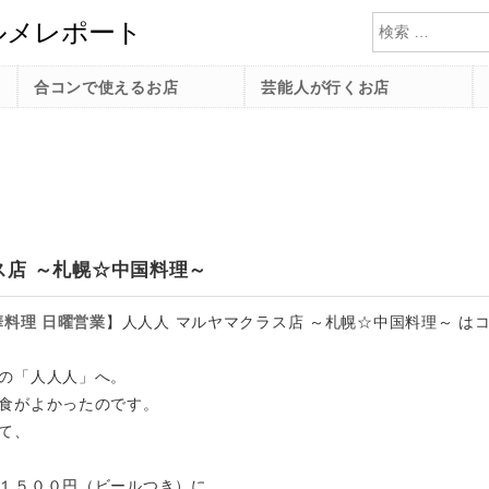
検索
合コンで使えるお店
芸能人が行くお店
ス店 ～札幌☆中国料理～
華料理
日曜営業
】
人人人 マルヤマクラス店 ～札幌☆中国料理～ は
の「人人人」へ。
食がよかったのです。
て、
１５００円（ビールつき）に