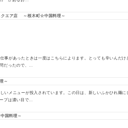
スクエア店 ～桜木町☆中国料理～
木町で仕事があったときは一度はこちらによります。とっても辛いんだ
問だったので、…
理～
まに新しいメニューが投入されています。この日は、新しいふかひれ麺
ープは濃い目で…
☆中国料理～