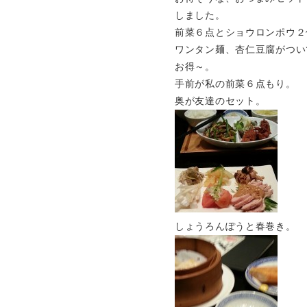
しました。
前菜６点とショウロンポウ２
ワンタン麺、杏仁豆腐がつい
お得～。
手前が私の前菜６点もり。
奥が友達のセット。
しょうろんぽうと春巻き。