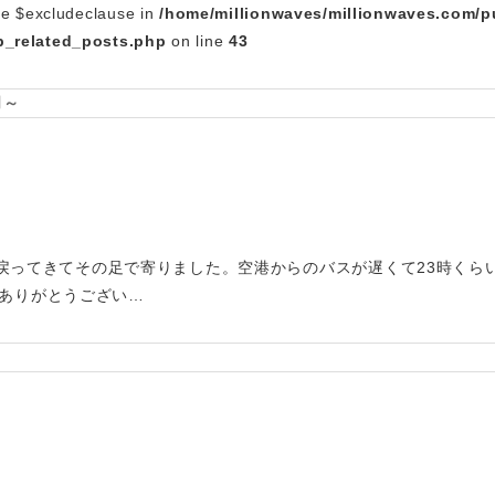
le $excludeclause in
/home/millionwaves/millionwaves.com/p
_related_posts.php
on line
43
司～
幌に戻ってきてその足で寄りました。空港からのバスが遅くて23時く
ありがとうござい…
～