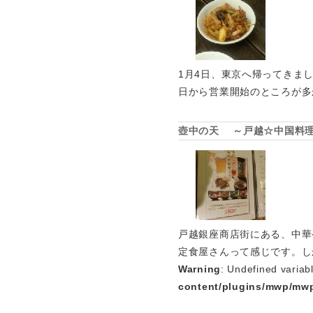
1月4日、東京へ帰ってきま
日から営業開始のところが多
壺中の天 ～戸越☆中国料
戸越銀座商店街にある、中華
定食屋さんって感じです。し
Warning
: Undefined variab
content/plugins/mwp/mwp