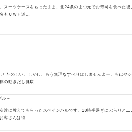
。スーツケースをもったまま、北24条のまつ元でお寿司を食べた後
名もＵＷＦ道…
てほんとたのしい。しかし、もう無理なすべりはしませんよー。もはや
称の動きだし健康…
バル～
友達に教えてもらったスペインバルです。18時半過ぎにぶらりと二
お客さんは待…