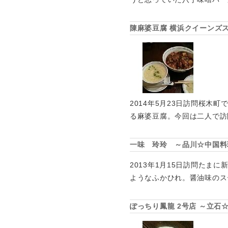
陳麻婆豆腐 横浜クイーンズ
2014年5月23日訪問桜
る麻婆豆腐。今回は二人で訪
一味 玲玲 ～品川☆中国料
2013年1月15日訪問た
ようなふかひれ。醤油味のス
ぽっちり鳳龍 2号店 ～立石