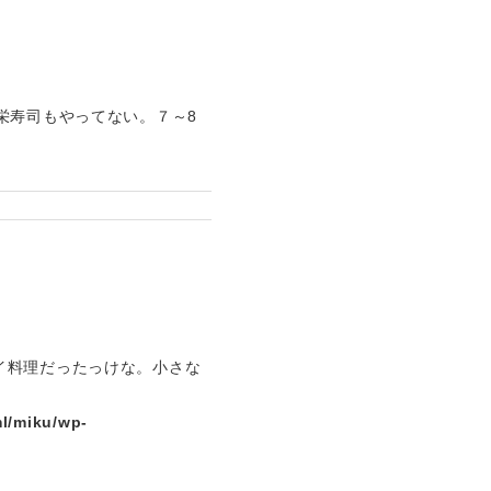
栄寿司もやってない。７～8
イ料理だったっけな。小さな
l/miku/wp-