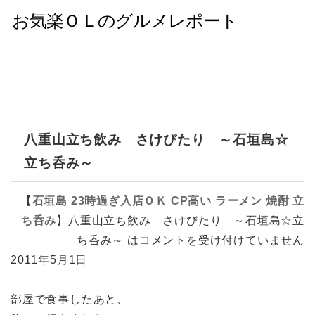
八重山立ち飲み さけびたり ～石垣島☆
立ち呑み～
【
石垣島
23時過ぎ入店ＯＫ
CP高い
ラーメン
焼酎
立
ち呑み
】
八重山立ち飲み さけびたり ～石垣島☆立
ち呑み～ は
コメントを受け付けていません
2011年5月1日
部屋で食事したあと、