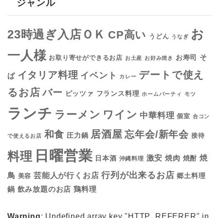
ジャンル
お
23時過ぎ入店ＯＫ
CP高い
うどん
うなぎ
一人様
そ
お寿司
お取り寄せができるお店
お土産
お好み焼き
デートで使え
イタリア料理
イベント
ば
カレー
るお店
バー
フランス料理
ピッツァ
ホームパーティ
モツ
ランチ
ラーメン
ワイン
中華料理
個室
合コン
居酒屋
和食
忘年会/新年会
圧力鍋
接待
で使えるお店
日曜営業
料理
焼
激安
焼肉
日本酒
焼酎
沖縄料理
行列が出来るお店
鳥
芸能人が行くお店
美容
郷土料理
鍋
鶏料理
飲み放題のお店
Warning
: Undefined array key "HTTP_REFERER" in