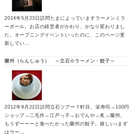
2014年5月23日訪問たまによっていますラーメンミラ
ーボール。お店の経営者がかわり、かなり変わりまし
た。オープニングイベントいったのに、このページ更
新してい…
蘭州（らんしゅう） ～立石☆ラーメン・餃子～
2012年9月22日訪問立石ツアー７軒目。栄寿司→100円
ショップ→二毛作→江戸っ子→おでんや→炙→蘭州。
もうずーーーと食べたかった蘭州の餃子。嬉しい♪まず
はウー…