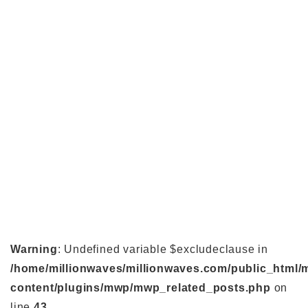
Warning
: Undefined variable $excludeclause in
/home/millionwaves/millionwaves.com/public_html/
content/plugins/mwp/mwp_related_posts.php
on
line
43