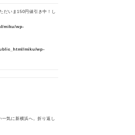
ただいま150円値引き中！し
l/miku/wp-
ublic_html/miku/wp-
い一気に新横浜へ。折り返し