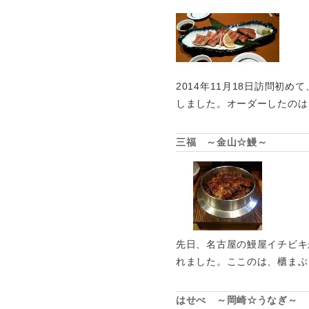
2014年11月18日訪問初
しました。オーダーしたのは
三福 ～金山☆鰻～
先日、名古屋の鰻屋イチビキ
れました。ここのは、櫃まぶ
はせべ ～岡崎☆うなぎ～