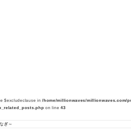
le $excludeclause in
/home/millionwaves/millionwaves.com/p
_related_posts.php
on line
43
なぎ～