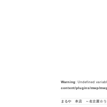
Warning
: Undefined variab
content/plugins/mwp/mwp
まるや 本店 ～名古屋☆う