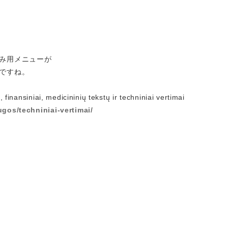
み用メニューが
ですね。
i, finansiniai, medicininių tekstų ir techniniai vertimai
ugos/techniniai-vertimai/