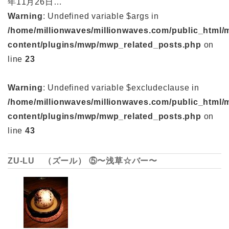
年11月26日…
Warning
: Undefined variable $args in
/home/millionwaves/millionwaves.com/public_html/
content/plugins/mwp/mwp_related_posts.php
on
line
23
Warning
: Undefined variable $excludeclause in
/home/millionwaves/millionwaves.com/public_html/
content/plugins/mwp/mwp_related_posts.php
on
line
43
ZU-LU （ズール） ⑤〜浅草☆バー〜