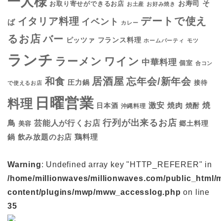
一人様
そ
お寿司
お取り寄せができるお店
お土産
お好み焼き
デートで使え
イタリア料理
イベント
ば
カレー
るお店
バー
フランス料理
ピッツァ
ホームパーティ
モツ
ランチ
ラーメン
ワイン
中華料理
個室
合コン
居酒屋
和食
忘年会/新年会
圧力鍋
接待
で使えるお店
日曜営業
料理
焼
激安
焼肉
日本酒
焼酎
沖縄料理
行列が出来るお店
鳥
芸能人が行くお店
美容
郷土料理
鍋
鶏料理
飲み放題のお店
Warning
: Undefined array key "HTTP_REFERER" in
/home/millionwaves/millionwaves.com/public_html/
content/plugins/mwp/mww_accesslog.php
on line
35