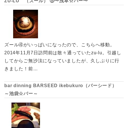
ZU-LU （ズール） ⑤〜浅草☆バー〜
ズール④がいっぱいになったので、こちらへ移動。
2014年11月7日訪問前は散々通っていたzu-lu。引越し
してからご無沙汰になっていましたが、久しぶりに行
きました！前…
bar dinning BARSEED ikebukuro（バーシード）
～池袋☆バー～