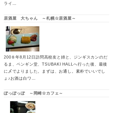
ライ…
居酒屋 大ちゃん ～札幌☆居酒屋～
200８年8月12日訪問高校友と姉と、ジンギスカンのだ
るま、ペンギン堂、TSUBAKI HALLへ行った後、最後
に〆でよりました。まずは、お通し。素朴でいいでし
ょ♪お酒は白ワ…
ぽっぽっぽ ～岡崎☆カフェ～