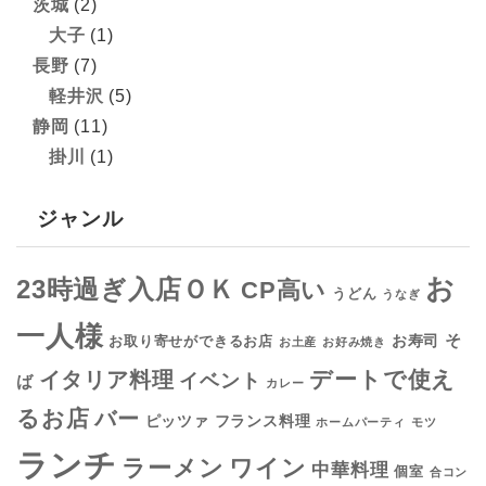
茨城
(2)
大子
(1)
長野
(7)
軽井沢
(5)
静岡
(11)
掛川
(1)
ジャンル
お
23時過ぎ入店ＯＫ
CP高い
うどん
うなぎ
一人様
そ
お寿司
お取り寄せができるお店
お土産
お好み焼き
デートで使え
イタリア料理
イベント
ば
カレー
るお店
バー
フランス料理
ピッツァ
ホームパーティ
モツ
ランチ
ラーメン
ワイン
中華料理
個室
合コン