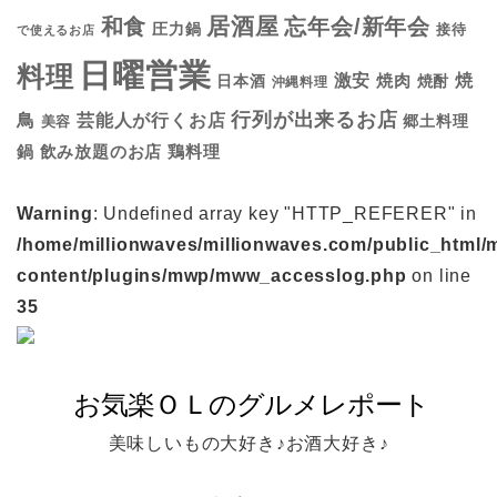
居酒屋
和食
忘年会/新年会
圧力鍋
接待
で使えるお店
日曜営業
料理
焼
激安
焼肉
日本酒
焼酎
沖縄料理
行列が出来るお店
鳥
芸能人が行くお店
美容
郷土料理
鍋
鶏料理
飲み放題のお店
Warning
: Undefined array key "HTTP_REFERER" in
/home/millionwaves/millionwaves.com/public_html/
content/plugins/mwp/mww_accesslog.php
on line
35
美味しいもの大好き♪お酒大好き♪