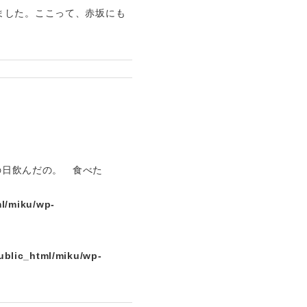
ました。ここって、赤坂にも
の日飲んだの。 食べた
l/miku/wp-
ublic_html/miku/wp-