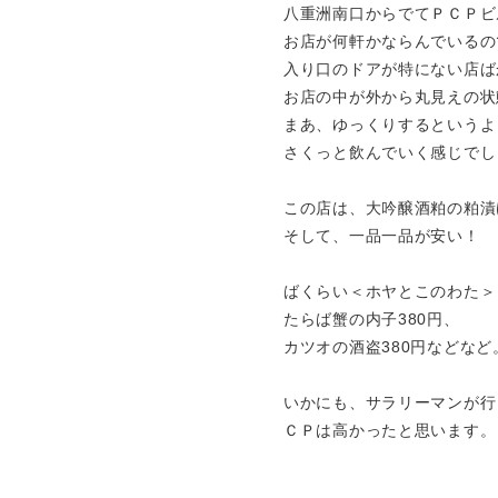
八重洲南口からでてＰＣＰビ
お店が何軒かならんでいるの
入り口のドアが特にない店ば
お店の中が外から丸見えの状
まあ、ゆっくりするというよ
さくっと飲んでいく感じでし
この店は、大吟醸酒粕の粕漬
そして、一品一品が安い！
ばくらい＜ホヤとこのわた＞ 
たらば蟹の内子380円、
カツオの酒盗380円などなど
いかにも、サラリーマンが行
ＣＰは高かったと思います。