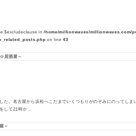
le $excludeclause in
/home/millionwaves/millionwaves.com/p
_related_posts.php
on line
43
松☆居酒屋～
した。名古屋から浜松へこだまでいくつもりがのぞみにのってしま
をして21時か…
屋～