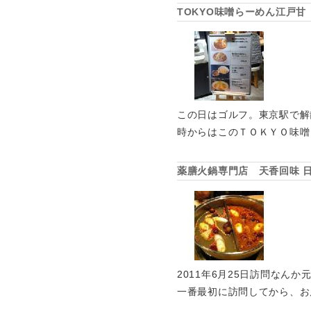
TOKYO味噌らーめん江戸甘
この日はゴルフ。東京駅で解
時からはこのＴＯＫＹＯ味噌
薬膳火鍋専門店 天香回味 
2011年6月25日訪問な
一番最初に訪問してから、お