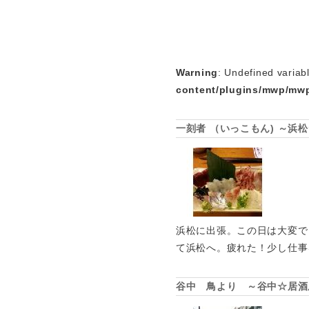
Warning
: Undefined variab
content/plugins/mwp/mwp
一刻者 （いっこもん) ～浜
浜松に出張。この日は大変で
て浜松へ。疲れた！少し仕事
谷中 鳥より ～谷中☆居酒