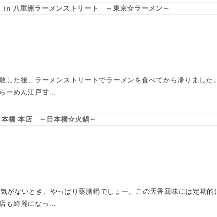
 in 八重洲ラーメンストリート ～東京☆ラーメン～
散した後、ラーメンストリートでラーメンを食べてから帰りました。麺
らーめん江戸甘…
日本橋 本店 ～日本橋☆火鍋～
んか元気がないとき、やっぱり薬膳鍋でしょー。この天香回味には定期
店も綺麗になっ…