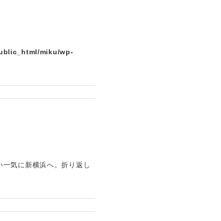
ublic_html/miku/wp-
い一気に新横浜へ。折り返し