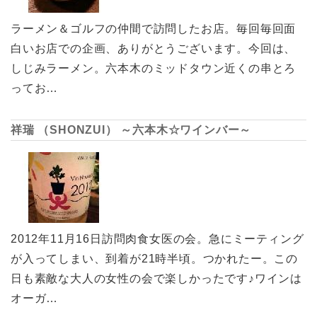
ラーメン＆ゴルフの仲間で訪問したお店。毎回毎回面
白いお店での企画、ありがとうございます。今回は、
しじみラーメン。六本木のミッドタウン近くの串とろ
ってお…
祥瑞 （SHONZUI） ～六本木☆ワインバー～
2012年11月16日訪問肉食女医の会。急にミーティング
が入ってしまい、到着が21時半頃。つかれたー。この
日も素敵な大人の女性の会で楽しかったです♪ワインは
オーガ…