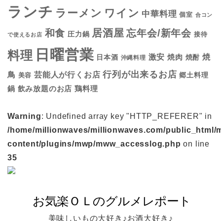
ランチ
ラーメン
ワイン
中華料理
個室
合コン
居酒屋
和食
忘年会/新年会
圧力鍋
接待
で使えるお店
日曜営業
料理
焼
激安
焼肉
日本酒
焼酎
沖縄料理
行列が出来るお店
鳥
芸能人が行くお店
美容
郷土料理
鍋
鶏料理
飲み放題のお店
Warning
: Undefined array key "HTTP_REFERER" in
/home/millionwaves/millionwaves.com/public_html/
content/plugins/mwp/mww_accesslog.php
on line
35
美味しいもの大好き♪お酒大好き♪