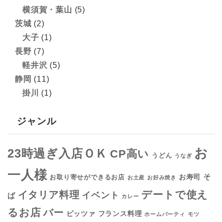
横須賀・葉山
(5)
茨城
(2)
大子
(1)
長野
(7)
軽井沢
(5)
静岡
(11)
掛川
(1)
ジャンル
お
23時過ぎ入店ＯＫ
CP高い
うどん
うなぎ
一人様
そ
お寿司
お取り寄せができるお店
お土産
お好み焼き
デートで使え
イタリア料理
イベント
ば
カレー
るお店
バー
フランス料理
ピッツァ
ホームパーティ
モツ