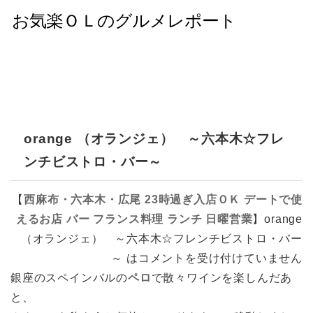
orange （オランジェ） ～六本木☆フレ
ンチビストロ・バー～
【
西麻布・六本木・広尾
23時過ぎ入店ＯＫ
デートで使
えるお店
バー
フランス料理
ランチ
日曜営業
】
orange
（オランジェ） ～六本木☆フレンチビストロ・バー
～ は
コメントを受け付けていません
銀座のスペインバルの
ペロ
で散々ワインを楽しんだあ
と、