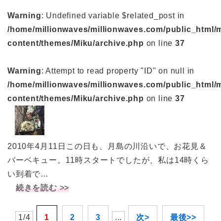
Warning
: Undefined variable $related_post in
/home/millionwaves/millionwaves.com/public_html/
content/themes/Miku/archive.php
on line
37
Warning
: Attempt to read property "ID" on null in
/home/millionwaves/millionwaves.com/public_html/
content/themes/Miku/archive.php
on line
37
2010年4月11日この日も、月島の川沿いで、お花見＆
バーベキュー。11時スタートでしたが、私は14時くら
い到着で…
続きを読む >>
1/4
1
2
3
...
次>
最後>>