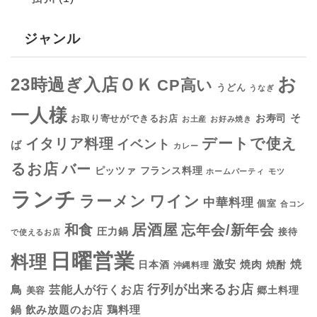
ジャンル
お
23時過ぎ入店ＯＫ
CP高い
うどん
うなぎ
一人様
そ
お寿司
お取り寄せができるお店
お土産
お好み焼き
デートで使え
イタリア料理
イベント
ば
カレー
るお店
バー
フランス料理
ピッツァ
ホームパーティ
モツ
ランチ
ラーメン
ワイン
中華料理
個室
合コン
居酒屋
和食
忘年会/新年会
圧力鍋
接待
で使えるお店
日曜営業
料理
焼
激安
焼肉
日本酒
焼酎
沖縄料理
行列が出来るお店
鳥
芸能人が行くお店
美容
郷土料理
鍋
鶏料理
飲み放題のお店