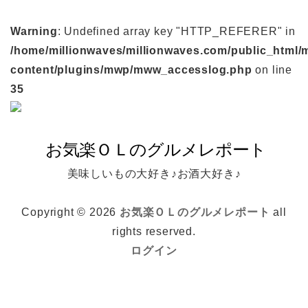
Warning
: Undefined array key "HTTP_REFERER" in
/home/millionwaves/millionwaves.com/public_html/
content/plugins/mwp/mww_accesslog.php
on line
35
美味しいもの大好き♪お酒大好き♪
Copyright © 2026
お気楽ＯＬのグルメレポート
all
rights reserved.
ログイン