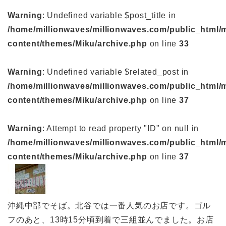
Warning
: Undefined variable $post_title in
/home/millionwaves/millionwaves.com/public_html/
content/themes/Miku/archive.php
on line
33
Warning
: Undefined variable $related_post in
/home/millionwaves/millionwaves.com/public_html/
content/themes/Miku/archive.php
on line
37
Warning
: Attempt to read property "ID" on null in
/home/millionwaves/millionwaves.com/public_html/
content/themes/Miku/archive.php
on line
37
沖縄中部でそば。北谷では一番人気のお店です。ゴル
フのあと、13時15分頃到着で三組並んでました。お店