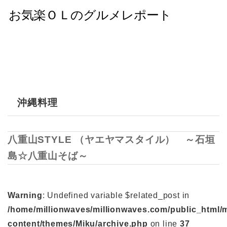
沖縄料理
八重山STYLE （ヤエヤマスタイル） ～石垣
島☆八重山そば～
Warning
: Undefined variable $related_post in
/home/millionwaves/millionwaves.com/public_html/
content/themes/Miku/archive.php
on line
37