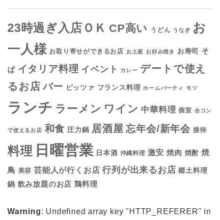
お
23時過ぎ入店ＯＫ
CP高い
うどん
うなぎ
一人様
そ
お寿司
お取り寄せができるお店
お土産
お好み焼き
デートで使え
イタリア料理
イベント
ば
カレー
るお店
バー
フランス料理
ピッツァ
ホームパーティ
モツ
ランチ
ラーメン
ワイン
中華料理
個室
合コン
居酒屋
和食
忘年会/新年会
圧力鍋
接待
で使えるお店
日曜営業
料理
焼
激安
焼肉
日本酒
焼酎
沖縄料理
行列が出来るお店
鳥
芸能人が行くお店
美容
郷土料理
鍋
鶏料理
飲み放題のお店
Warning
: Undefined array key "HTTP_REFERER" in