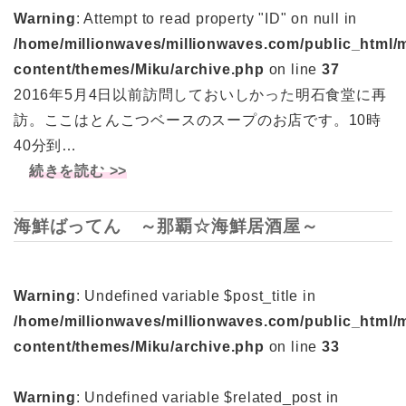
Warning
: Attempt to read property "ID" on null in
/home/millionwaves/millionwaves.com/public_html/
content/themes/Miku/archive.php
on line
37
2016年5月4日以前訪問しておいしかった明石食堂に再
訪。ここはとんこつベースのスープのお店です。10時
40分到…
続きを読む >>
海鮮ばってん ～那覇☆海鮮居酒屋～
Warning
: Undefined variable $post_title in
/home/millionwaves/millionwaves.com/public_html/
content/themes/Miku/archive.php
on line
33
Warning
: Undefined variable $related_post in