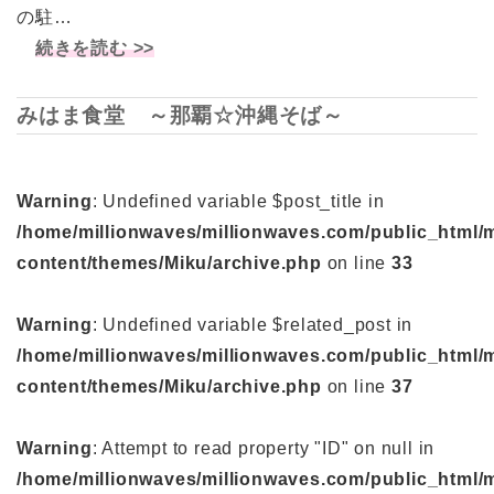
の駐…
続きを読む >>
みはま食堂 ～那覇☆沖縄そば～
Warning
: Undefined variable $post_title in
/home/millionwaves/millionwaves.com/public_html/
content/themes/Miku/archive.php
on line
33
Warning
: Undefined variable $related_post in
/home/millionwaves/millionwaves.com/public_html/
content/themes/Miku/archive.php
on line
37
Warning
: Attempt to read property "ID" on null in
/home/millionwaves/millionwaves.com/public_html/