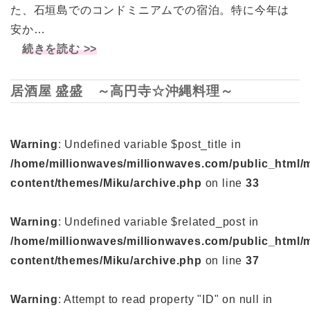
た、石垣島でのコンドミニアムでの宿泊。特に今年は
安か…
続きを読む >>
居酒屋 盛盛 ～高円寺☆沖縄料理～
Warning
: Undefined variable $post_title in
/home/millionwaves/millionwaves.com/public_html/
content/themes/Miku/archive.php
on line
33
Warning
: Undefined variable $related_post in
/home/millionwaves/millionwaves.com/public_html/
content/themes/Miku/archive.php
on line
37
Warning
: Attempt to read property "ID" on null in