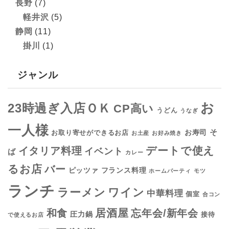
長野
(7)
軽井沢
(5)
静岡
(11)
掛川
(1)
ジャンル
お
23時過ぎ入店ＯＫ
CP高い
うどん
うなぎ
一人様
そ
お寿司
お取り寄せができるお店
お土産
お好み焼き
デートで使え
イタリア料理
イベント
ば
カレー
るお店
バー
フランス料理
ピッツァ
ホームパーティ
モツ
ランチ
ラーメン
ワイン
中華料理
個室
合コン
居酒屋
和食
忘年会/新年会
圧力鍋
接待
で使えるお店