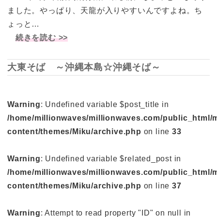
ました。やっぱり、天龍が入りやすいんですよね。ち
ょっと…
続きを読む >>
大東そば ～沖縄本島☆沖縄そば～
Warning
: Undefined variable $post_title in
/home/millionwaves/millionwaves.com/public_html/
content/themes/Miku/archive.php
on line
33
Warning
: Undefined variable $related_post in
/home/millionwaves/millionwaves.com/public_html/
content/themes/Miku/archive.php
on line
37
Warning
: Attempt to read property "ID" on null in