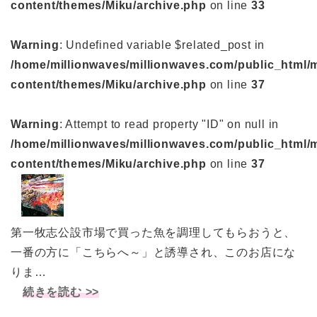
content/themes/Miku/archive.php
on line
33
Warning
: Undefined variable $related_post in
/home/millionwaves/millionwaves.com/public_html/
content/themes/Miku/archive.php
on line
37
Warning
: Attempt to read property "ID" on null in
/home/millionwaves/millionwaves.com/public_html/
content/themes/Miku/archive.php
on line
37
第一牧志公設市場で買った魚を調理してもらおうと、
一番の方に「こちらへ～」と誘導され、このお店にな
りま…
続きを読む >>