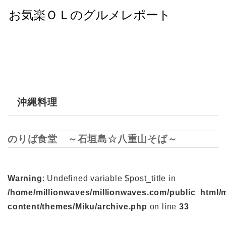
沖縄料理
のりば食堂 ～石垣島☆八重山そば～
Warning
: Undefined variable $post_title in
/home/millionwaves/millionwaves.com/public_html/
content/themes/Miku/archive.php
on line
33