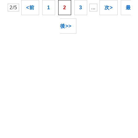
2/5
<前
1
2
3
...
次>
最
後>>