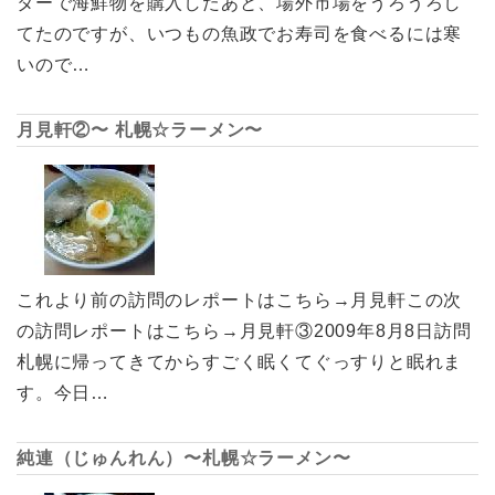
ターで海鮮物を購入したあと、場外市場をうろうろし
てたのですが、いつもの魚政でお寿司を食べるには寒
いので…
月見軒②〜 札幌☆ラーメン〜
これより前の訪問のレポートはこちら→月見軒この次
の訪問レポートはこちら→月見軒③2009年8月8日訪問
札幌に帰ってきてからすごく眠くてぐっすりと眠れま
す。今日…
純連（じゅんれん）〜札幌☆ラーメン〜