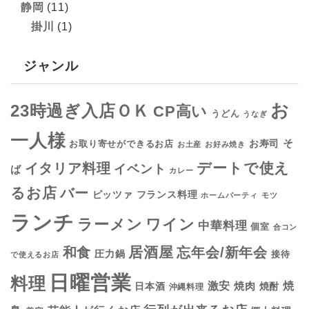
静岡
(11)
掛川
(1)
ジャンル
お
23時過ぎ入店ＯＫ
CP高い
うどん
うなぎ
一人様
そ
お寿司
お取り寄せができるお店
お土産
お好み焼き
デートで使え
イタリア料理
イベント
ば
カレー
るお店
バー
フランス料理
ピッツァ
ホームパーティ
モツ
ランチ
ラーメン
ワイン
中華料理
個室
合コン
居酒屋
和食
忘年会/新年会
圧力鍋
接待
で使えるお店
日曜営業
料理
焼
激安
焼肉
日本酒
焼酎
沖縄料理