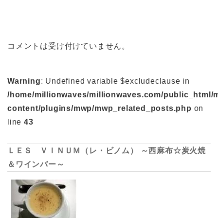
コメントは受け付けていません。
Warning
: Undefined variable $excludeclause in
/home/millionwaves/millionwaves.com/public_html/
content/plugins/mwp/mwp_related_posts.php
on
line
43
ＬＥＳ ＶＩＮＵＭ（レ・ビノム） ～西麻布☆炭火焼
＆ワインバー～