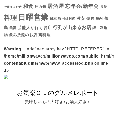
居酒屋
和食
忘年会/新年会
圧力鍋
接待
で使えるお店
日曜営業
料理
焼
激安
焼肉
日本酒
焼酎
沖縄料理
行列が出来るお店
鳥
芸能人が行くお店
美容
郷土料理
鍋
鶏料理
飲み放題のお店
Warning
: Undefined array key "HTTP_REFERER" in
/home/millionwaves/millionwaves.com/public_html/
content/plugins/mwp/mww_accesslog.php
on line
35
美味しいもの大好き♪お酒大好き♪