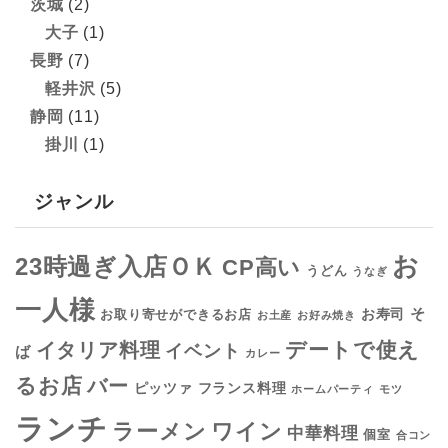
茨城
(2)
大子
(1)
長野
(7)
軽井沢
(5)
静岡
(11)
掛川
(1)
ジャンル
お
23時過ぎ入店ＯＫ
CP高い
うどん
うなぎ
一人様
そ
お寿司
お取り寄せができるお店
お土産
お好み焼き
デートで使え
イタリア料理
イベント
ば
カレー
るお店
バー
フランス料理
ピッツァ
ホームパーティ
モツ
ランチ
ラーメン
ワイン
中華料理
個室
合コン