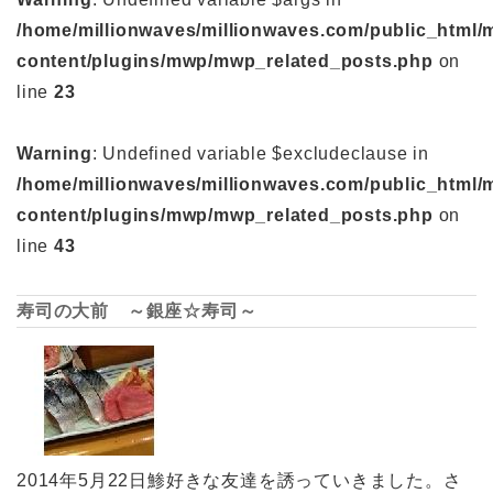
/home/millionwaves/millionwaves.com/public_html/
content/plugins/mwp/mwp_related_posts.php
on
line
23
Warning
: Undefined variable $excludeclause in
/home/millionwaves/millionwaves.com/public_html/
content/plugins/mwp/mwp_related_posts.php
on
line
43
寿司の大前 ～銀座☆寿司～
2014年5月22日鯵好きな友達を誘っていきました。さ