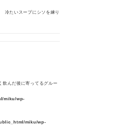
ョ 冷たいスープにシソを練り
なく飲んだ後に寄ってるグルー
l/miku/wp-
ublic_html/miku/wp-