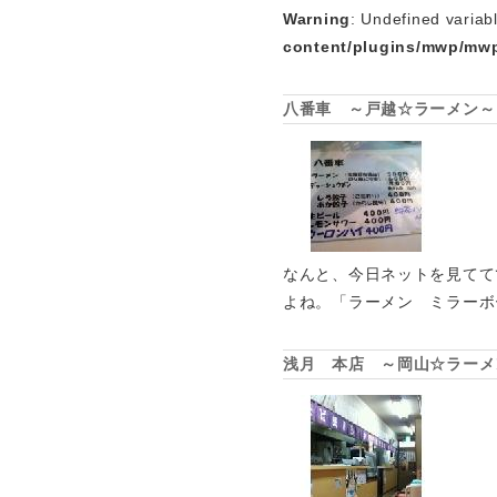
Warning
: Undefined variab
content/plugins/mwp/mwp
八番車 ～戸越☆ラーメン～
なんと、今日ネットを見てて
よね。「ラーメン ミラーボ
浅月 本店 ～岡山☆ラーメ