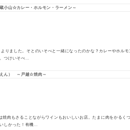
蔵小山☆カレー・ホルモン・ラーメン～
うとよりました。そとのいそべと一緒になったのかな？カレーやホル
。つけいそべ…
えん） ～戸越☆焼肉～
こちらは焼肉もさることながらワインもおいしいお店。たまに肉をかるく
いしかった！有機…