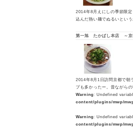
2014年8月えにしの季節
込んだ熱い麺でぬるいという
第一旭 たかばし本店 ～京
2014年8月1日訪問京都
プも多かったー。昔ながらの
Warning
: Undefined variab
content/plugins/mwp/mwp
Warning
: Undefined variab
content/plugins/mwp/mwp