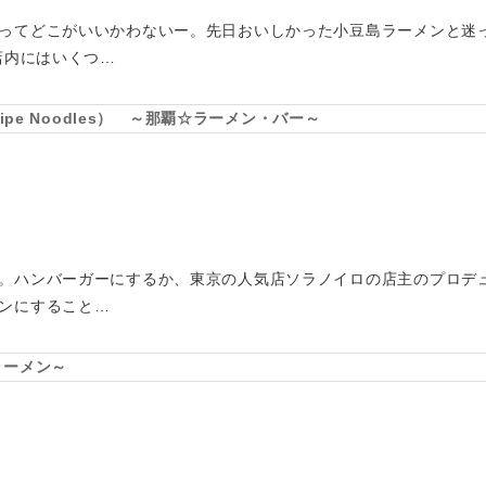
ってどこがいいかわないー。先日おいしかった小豆島ラーメンと迷
店内にはいくつ…
ipe Noodles） ～那覇☆ラーメン・バー～
。ハンバーガーにするか、東京の人気店ソラノイロの店主のプロデ
ンにすること…
ラーメン～