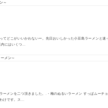
ン～
ってどこがいいかわないー。先日おいしかった小豆島ラーメンと迷
店内にはいくつ…
ラーメン～
限定ラーメンを二つ頂きました。.・梅のぬるいラーメン すっぱムーチ
わけです。ス…