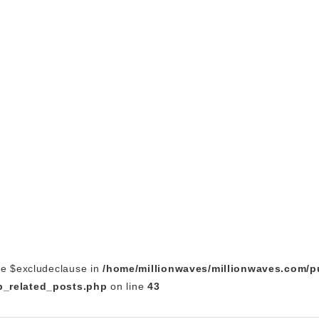
le $excludeclause in
/home/millionwaves/millionwaves.com/p
_related_posts.php
on line
43