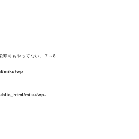
栄寿司もやってない。７～8
l/miku/wp-
ublic_html/miku/wp-