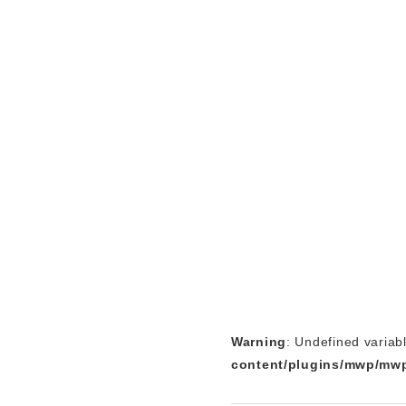
Warning
: Undefined variab
content/plugins/mwp/mwp