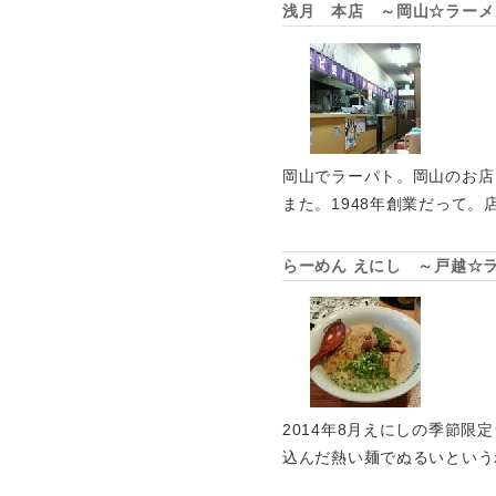
浅月 本店 ～岡山☆ラーメ
岡山でラーパト。岡山のお店
また。1948年創業だって。
らーめん えにし ～戸越☆
2014年8月えにしの季節
込んだ熱い麺でぬるいという