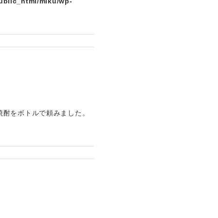
ublic_html/miku/wp-
焼酎をボトルで頼みました。