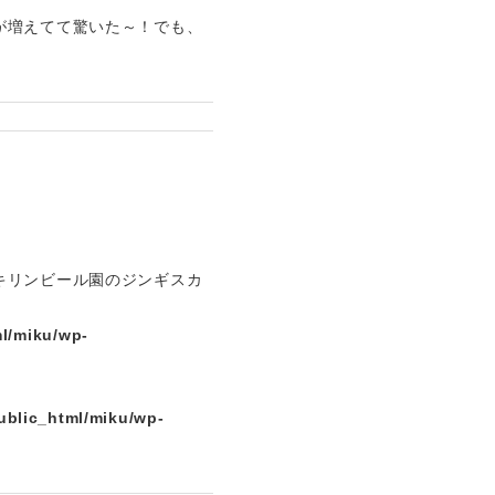
が増えてて驚いた～！でも、
キリンビール園のジンギスカ
l/miku/wp-
ublic_html/miku/wp-