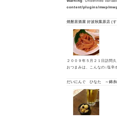
Warning
: Undefined variab
content/plugins/mwp/mwp
焼酎居酒屋 好波秋葉原店 
２００９年５月２１日訪問久
おつまみは、こんなの↓塩辛
だいにんぐ ひなた ～錦糸