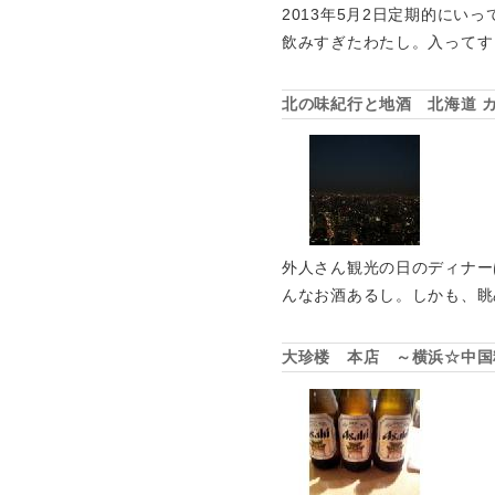
2013年5月2日定期的に
飲みすぎたわたし。入ってす
北の味紀行と地酒 北海道 
外人さん観光の日のディナー
んなお酒あるし。しかも、眺
大珍楼 本店 ～横浜☆中国