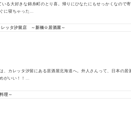
いっている大好きな錦糸町のとり喜。帰りにひなたにもせっかくなので
ぐに寝ちゃった…
カレッタ汐留店 ～新橋☆居酒屋～
は、カレッタ汐留にある居酒屋北海道へ。外人さんって、日本の居
めがいい！！…
料理～