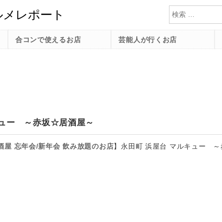
検索
合コンで使えるお店
芸能人が行くお店
キュー ～赤坂☆居酒屋～
酒屋
忘年会/新年会
飲み放題のお店
】
永田町 浜屋台 マルキュー ～