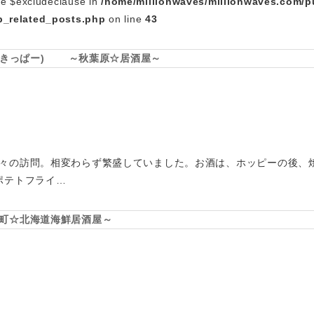
le $excludeclause in
/home/millionwaves/millionwaves.com/p
_related_posts.php
on line
43
(すきっぱー) ～秋葉原☆居酒屋～
々の訪問。相変わらず繁盛していました。お酒は、ホッピーの後、
ポテトフライ…
町☆北海道海鮮居酒屋～