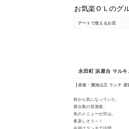
デートで使えるお店
永田町 浜屋台 マル
【
赤坂・溜池山王
ランチ
居
前から気になっていた、
屋台風の居酒屋。
魚のメニューが沢山。
夜楽しそう～！
今回はランチで訪問。