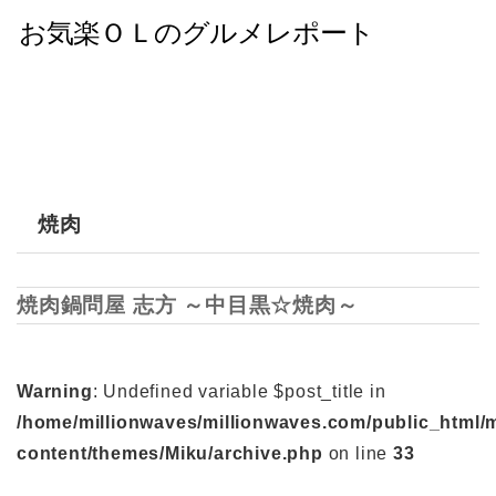
焼肉
焼肉鍋問屋 志方 ～中目黒☆焼肉～
Warning
: Undefined variable $post_title in
/home/millionwaves/millionwaves.com/public_html/
content/themes/Miku/archive.php
on line
33