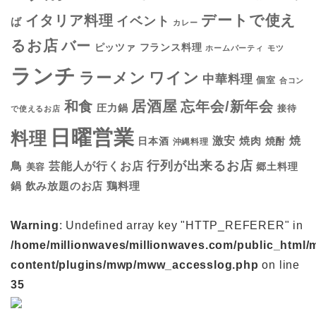
デートで使え
イタリア料理
イベント
ば
カレー
るお店
バー
フランス料理
ピッツァ
ホームパーティ
モツ
ランチ
ラーメン
ワイン
中華料理
個室
合コン
居酒屋
和食
忘年会/新年会
圧力鍋
接待
で使えるお店
日曜営業
料理
焼
激安
焼肉
日本酒
焼酎
沖縄料理
行列が出来るお店
鳥
芸能人が行くお店
美容
郷土料理
鍋
鶏料理
飲み放題のお店
Warning
: Undefined array key "HTTP_REFERER" in
/home/millionwaves/millionwaves.com/public_html/
content/plugins/mwp/mww_accesslog.php
on line
35