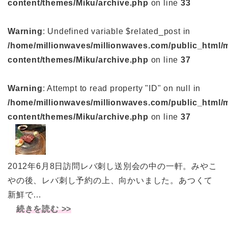
content/themes/Miku/archive.php
on line
33
Warning
: Undefined variable $related_post in
/home/millionwaves/millionwaves.com/public_html/
content/themes/Miku/archive.php
on line
37
Warning
: Attempt to read property "ID" on null in
/home/millionwaves/millionwaves.com/public_html/
content/themes/Miku/archive.php
on line
37
2012年6月8日訪問レバ刺し送別会の中の一軒。みやこ
やの後、レバ刺し予約の上、向かいました。あつくて
新鮮で…
続きを読む >>