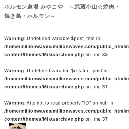
ホルモン道場 みやこや ～武蔵小山☆焼肉・
焼き鳥・ホルモン～
Warning
: Undefined variable $post_title in
/home/millionwaves/millionwaves.com/public_html/
content/themes/Miku/archive.php
on line
33
Warning
: Undefined variable $related_post in
/home/millionwaves/millionwaves.com/public_html/
content/themes/Miku/archive.php
on line
37
Warning
: Attempt to read property "ID" on null in
/home/millionwaves/millionwaves.com/public_html/
content/themes/Miku/archive.php
on line
37