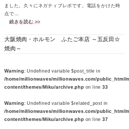
ました。久々にネガティブレポです。電話をかけた時
点で…
続きを読む >>
大阪焼肉・ホルモン ふたご本店 ～五反田☆
焼肉～
Warning
: Undefined variable $post_title in
/home/millionwaves/millionwaves.com/public_html/
content/themes/Miku/archive.php
on line
33
Warning
: Undefined variable $related_post in
/home/millionwaves/millionwaves.com/public_html/
content/themes/Miku/archive.php
on line
37