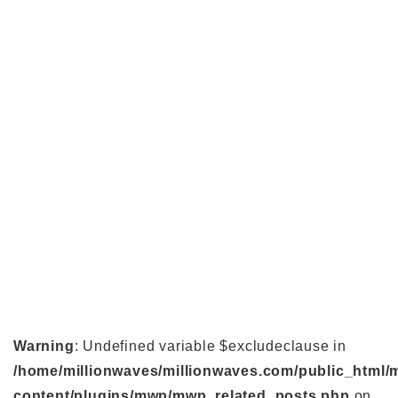
Warning
: Undefined variable $excludeclause in
/home/millionwaves/millionwaves.com/public_html/
content/plugins/mwp/mwp_related_posts.php
on