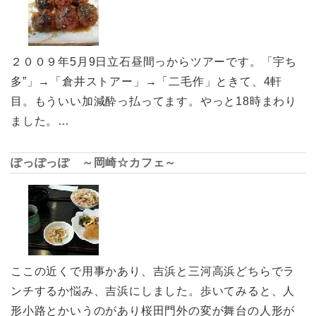
２００９年5月9日立石昼間っからツアーです。「宇ち
多”」→「倉井ストアー」→「二毛作」ときて、4軒
目。もういい加減酔っ払ってます。やっと18時まわり
ました。…
ぽっぽっぽ ～岡崎☆カフェ～
ここの近くで用事かあり、吉浜と三河高浜どちらでラ
ンチするか悩み、吉浜にしました。歩いてみると、人
形小路とかいうのがあり桜田門外の変が舞台の人形が