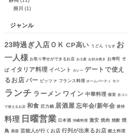
静岡
(11)
掛川
(1)
ジャンル
お
23時過ぎ入店ＯＫ
CP高い
うどん
うなぎ
一人様
そ
お寿司
お取り寄せができるお店
お土産
お好み焼き
デートで使え
イタリア料理
イベント
ば
カレー
るお店
バー
フランス料理
ピッツァ
ホームパーティ
モツ
ランチ
ラーメン
ワイン
中華料理
個室
合コン
居酒屋
和食
忘年会/新年会
圧力鍋
接待
で使えるお店
日曜営業
料理
焼
激安
焼肉
日本酒
焼酎
沖縄料理
行列が出来るお店
鳥
芸能人が行くお店
美容
郷土料理