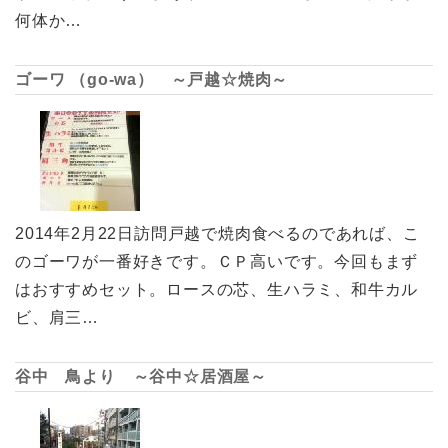
何体か…
ゴーワ （go-wa） ～戸越☆焼肉～
2014年2月22日訪問戸越で焼肉食べるのであれば、こ
のゴーワが一番好きです。ＣＰ高いです。今回もまず
はおすすめセット。ロースの芯、生ハラミ、和牛カル
ビ、肩三…
谷中 鳥より ～谷中☆居酒屋～