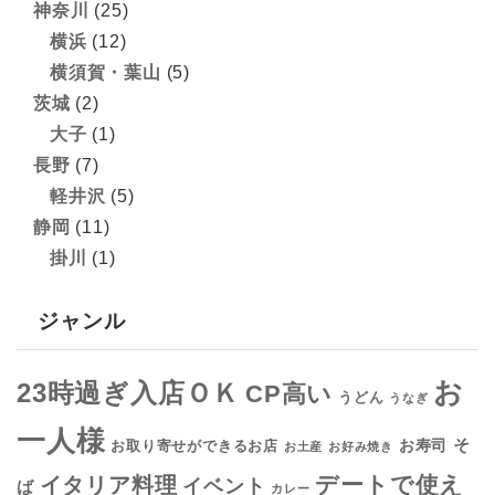
神奈川
(25)
横浜
(12)
横須賀・葉山
(5)
茨城
(2)
大子
(1)
長野
(7)
軽井沢
(5)
静岡
(11)
掛川
(1)
ジャンル
お
23時過ぎ入店ＯＫ
CP高い
うどん
うなぎ
一人様
そ
お寿司
お取り寄せができるお店
お土産
お好み焼き
デートで使え
イタリア料理
イベント
ば
カレー