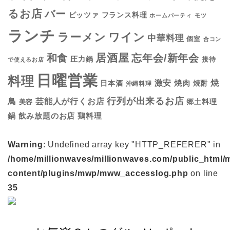
るお店
バー
フランス料理
ピッツァ
ホームパーティ
モツ
ランチ
ラーメン
ワイン
中華料理
個室
合コン
居酒屋
和食
忘年会/新年会
圧力鍋
接待
で使えるお店
日曜営業
料理
焼
激安
焼肉
日本酒
焼酎
沖縄料理
行列が出来るお店
鳥
芸能人が行くお店
美容
郷土料理
鍋
鶏料理
飲み放題のお店
Warning
: Undefined array key "HTTP_REFERER" in
/home/millionwaves/millionwaves.com/public_html/
content/plugins/mwp/mww_accesslog.php
on line
35