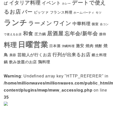
デートで使え
イタリア料理
イベント
ば
カレー
るお店
バー
フランス料理
ピッツァ
ホームパーティ
モツ
ランチ
ラーメン
ワイン
中華料理
個室
合コン
居酒屋
和食
忘年会/新年会
圧力鍋
接待
で使えるお店
日曜営業
料理
焼
激安
焼肉
日本酒
焼酎
沖縄料理
行列が出来るお店
鳥
芸能人が行くお店
美容
郷土料理
鍋
鶏料理
飲み放題のお店
Warning
: Undefined array key "HTTP_REFERER" in
/home/millionwaves/millionwaves.com/public_html/
content/plugins/mwp/mww_accesslog.php
on line
35