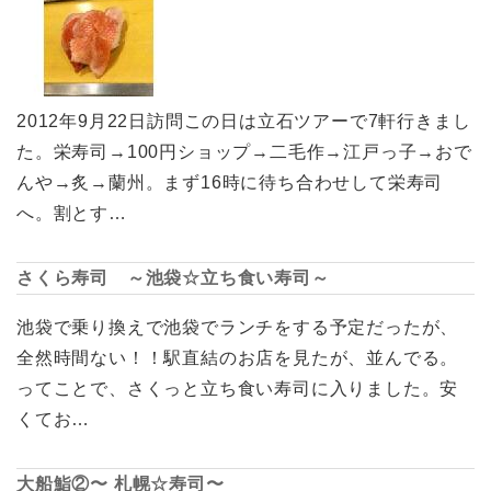
2012年9月22日訪問この日は立石ツアーで7軒行きまし
た。栄寿司→100円ショップ→二毛作→江戸っ子→おで
んや→炙→蘭州。まず16時に待ち合わせして栄寿司
へ。割とす…
さくら寿司 ～池袋☆立ち食い寿司～
池袋で乗り換えで池袋でランチをする予定だったが、
全然時間ない！！駅直結のお店を見たが、並んでる。
ってことで、さくっと立ち食い寿司に入りました。安
くてお…
大船鮨②〜 札幌☆寿司〜