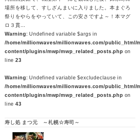
場所を移して、すしざんまいに入りました。本まぐろ
祭りをやらをやっていて、この安さですよ～！本マグ
ロ３貫…
Warning
: Undefined variable $args in
/home/millionwaves/millionwaves.com/public_html/
content/plugins/mwp/mwp_related_posts.php
on
line
23
Warning
: Undefined variable $excludeclause in
/home/millionwaves/millionwaves.com/public_html/
content/plugins/mwp/mwp_related_posts.php
on
line
43
寿し処 まつ元 ～札幌☆寿司～