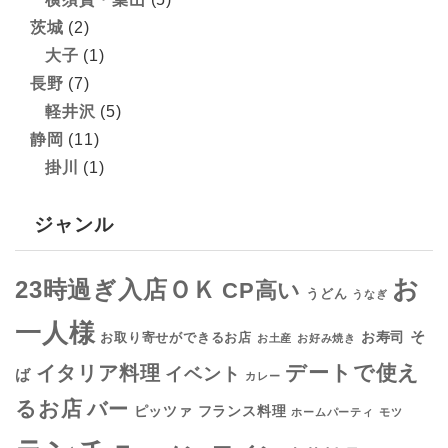
茨城
(2)
大子
(1)
長野
(7)
軽井沢
(5)
静岡
(11)
掛川
(1)
ジャンル
お
23時過ぎ入店ＯＫ
CP高い
うどん
うなぎ
一人様
そ
お寿司
お取り寄せができるお店
お土産
お好み焼き
デートで使え
イタリア料理
イベント
ば
カレー
るお店
バー
フランス料理
ピッツァ
ホームパーティ
モツ