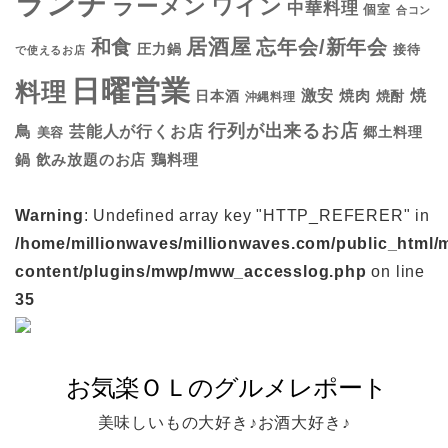
ランチ
ラーメン
ワイン
中華料理
個室
合コン
居酒屋
和食
忘年会/新年会
圧力鍋
接待
で使えるお店
日曜営業
料理
焼
激安
焼肉
日本酒
焼酎
沖縄料理
行列が出来るお店
鳥
芸能人が行くお店
美容
郷土料理
鍋
鶏料理
飲み放題のお店
Warning
: Undefined array key "HTTP_REFERER" in
/home/millionwaves/millionwaves.com/public_html/
content/plugins/mwp/mww_accesslog.php
on line
35
美味しいもの大好き♪お酒大好き♪