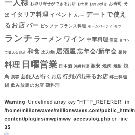
一人様
そ
お寿司
お取り寄せができるお店
お土産
お好み焼き
デートで使え
イタリア料理
イベント
ば
カレー
るお店
バー
フランス料理
ピッツァ
ホームパーティ
モツ
ランチ
ラーメン
ワイン
中華料理
個室
合コン
居酒屋
和食
忘年会/新年会
圧力鍋
接待
で使えるお店
日曜営業
料理
焼
激安
焼肉
日本酒
焼酎
沖縄料理
行列が出来るお店
鳥
芸能人が行くお店
美容
郷土料理
鍋
鶏料理
飲み放題のお店
Warning
: Undefined array key "HTTP_REFERER" in
/home/millionwaves/millionwaves.com/public_html/
content/plugins/mwp/mww_accesslog.php
on line
35