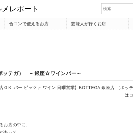
検索
合コンで使えるお店
芸能人が行くお店
 （ボッテガ） ～銀座☆ワインバー～
入店ＯＫ
バー
ピッツァ
ワイン
日曜営業
】
BOTTEGA 銀座店 （ボ
は
るお店の中に、
があって、