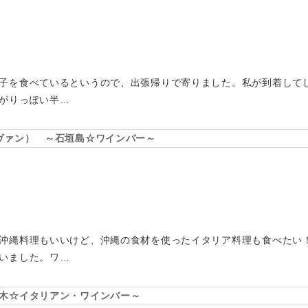
子を食べているというので、出張帰りで寄りました。私が到着して
がりっぽい半…
ノ エ ヴァン） ～石垣島☆ワインバー～
沖縄料理もいいけど、沖縄の食材を使ったイタリア料理も食べたい
いました。ワ…
木☆イタリアン・ワインバー～