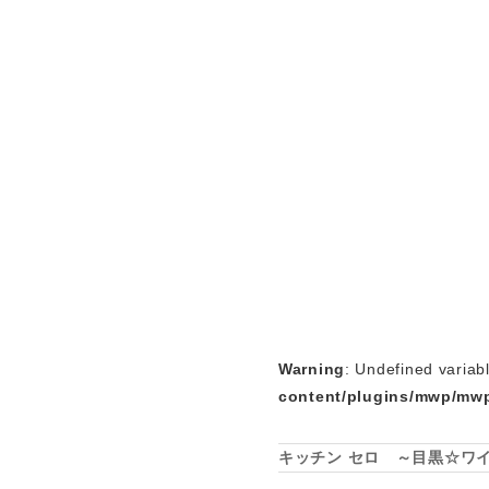
Warning
: Undefined variab
content/plugins/mwp/mwp
キッチン セロ ～目黒☆ワ