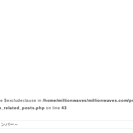
le $excludeclause in
/home/millionwaves/millionwaves.com/p
_related_posts.php
on line
43
インバー～