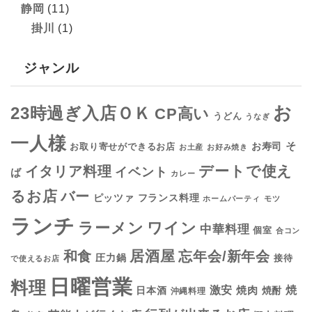
静岡
(11)
掛川
(1)
ジャンル
お
23時過ぎ入店ＯＫ
CP高い
うどん
うなぎ
一人様
そ
お寿司
お取り寄せができるお店
お土産
お好み焼き
デートで使え
イタリア料理
イベント
ば
カレー
るお店
バー
フランス料理
ピッツァ
ホームパーティ
モツ
ランチ
ラーメン
ワイン
中華料理
個室
合コン
居酒屋
和食
忘年会/新年会
圧力鍋
接待
で使えるお店
日曜営業
料理
焼
激安
焼肉
日本酒
焼酎
沖縄料理