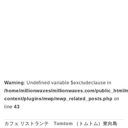
Warning
: Undefined variable $excludeclause in
/home/millionwaves/millionwaves.com/public_html/
content/plugins/mwp/mwp_related_posts.php
on
line
43
カフェ リストランテ Tomtom （トムトム）東向島