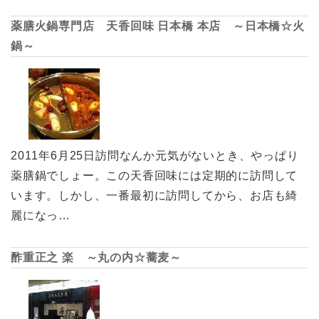
薬膳火鍋専門店 天香回味 日本橋 本店 ～日本橋☆火
鍋～
2011年6月25日訪問なんか元気がないとき、やっぱり
薬膳鍋でしょー。この天香回味には定期的に訪問して
います。しかし、一番最初に訪問してから、お店も綺
麗になっ…
酢重正之 楽 ～丸の内☆蕎麦～