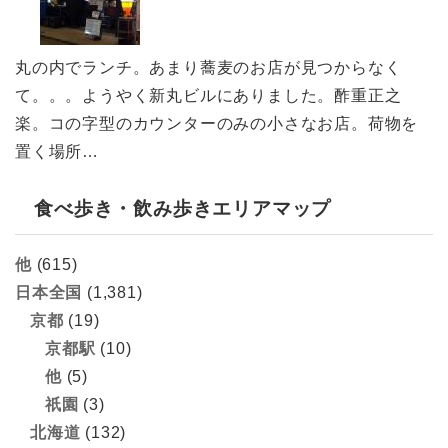
丸の内でランチ。あまり蕎麦のお店が見つからなく
て。。。ようやく新丸ビルにありました。酢重正之
楽。コの字型のカウンターのみの小さなお店。荷物を
置く場所…
食べ歩き・飲み歩きエリアマップ
他
(615)
日本全国
(1,381)
京都
(19)
京都駅
(10)
他
(5)
祇園
(3)
北海道
(132)