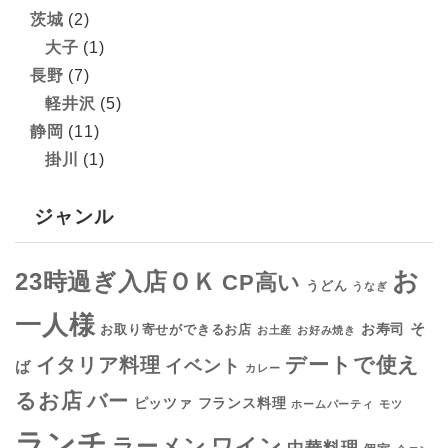
茨城
(2)
大子
(1)
長野
(7)
軽井沢
(5)
静岡
(11)
掛川
(1)
ジャンル
お
23時過ぎ入店ＯＫ
CP高い
うどん
うなぎ
一人様
そ
お寿司
お取り寄せができるお店
お土産
お好み焼き
デートで使え
イタリア料理
イベント
ば
カレー
るお店
バー
フランス料理
ピッツァ
ホームパーティ
モツ
ランチ
ラーメン
ワイン