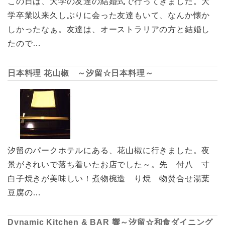
この日は、大学の友達の結婚式で行ってきました。大
学卒業以来久しぶりに会った友達もいて、なんか懐か
しかったなぁ。友達は、オーストラリアの方と結婚し
たので…
日本料理 花山椒 ～汐留☆日本料理～
汐留のパークホテルにある、花山椒に行きました。夜
景がきれいで落ち着いたお店でした～。先 付八 寸
白子焼きが美味しい！煮物椀造 り焼 物焚合せ湯葉
豆腐の…
Dynamic Kitchen & BAR 響～汐留☆和食ダイニング