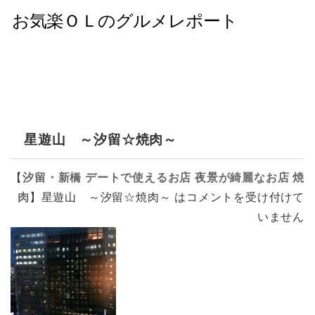
星遊山 ～汐留☆焼肉～
【
汐留・新橋
デートで使えるお店
夜景が綺麗なお店
焼
肉
】
星遊山 ～汐留☆焼肉～ は
コメントを受け付けて
いません