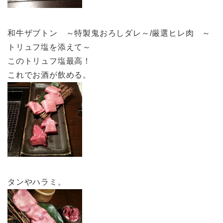
和牛ザブトン ～特製鬼おろしダレ～/厳選ヒレ肉 ～
トリュフ塩を添えて～
このトリュフ塩最高！
これでお酒が飲める。
タンやハラミ。