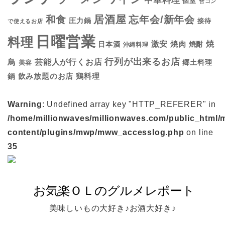
中華料理
個室
合コン
居酒屋
和食
忘年会/新年会
圧力鍋
接待
で使えるお店
日曜営業
料理
焼
激安
焼肉
日本酒
焼酎
沖縄料理
行列が出来るお店
鳥
芸能人が行くお店
美容
郷土料理
鍋
鶏料理
飲み放題のお店
Warning
: Undefined array key "HTTP_REFERER" in
/home/millionwaves/millionwaves.com/public_html/
content/plugins/mwp/mww_accesslog.php
on line
35
美味しいもの大好き♪お酒大好き♪