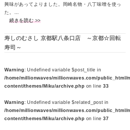
興味があってよりました。岡崎名物・八丁味噌を使っ
た。…
続きを読む >>
寿しのむさし 京都駅八条口店 ～京都☆回転
寿司～
Warning
: Undefined variable $post_title in
/home/millionwaves/millionwaves.com/public_html/
content/themes/Miku/archive.php
on line
33
Warning
: Undefined variable $related_post in
/home/millionwaves/millionwaves.com/public_html/
content/themes/Miku/archive.php
on line
37