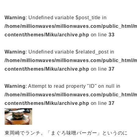
Warning
: Undefined variable $post_title in
/home/millionwaves/millionwaves.com/public_html/
content/themes/Miku/archive.php
on line
33
Warning
: Undefined variable $related_post in
/home/millionwaves/millionwaves.com/public_html/
content/themes/Miku/archive.php
on line
37
Warning
: Attempt to read property "ID" on null in
/home/millionwaves/millionwaves.com/public_html/
content/themes/Miku/archive.php
on line
37
東岡崎でランチ。「まぐろ味噌バーガー」というのに