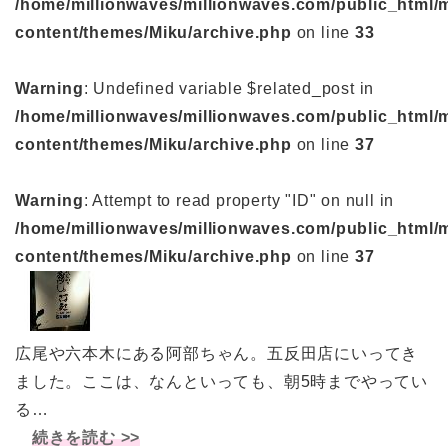
/home/millionwaves/millionwaves.com/public_html/
content/themes/Miku/archive.php
on line
33
Warning
: Undefined variable $related_post in
/home/millionwaves/millionwaves.com/public_html/
content/themes/Miku/archive.php
on line
37
Warning
: Attempt to read property "ID" on null in
/home/millionwaves/millionwaves.com/public_html/
content/themes/Miku/archive.php
on line
37
広尾や六本木にある阿部ちゃん。五反田店にいってき
ました。ここは、なんといっても、朝5時までやってい
る…
続きを読む >>