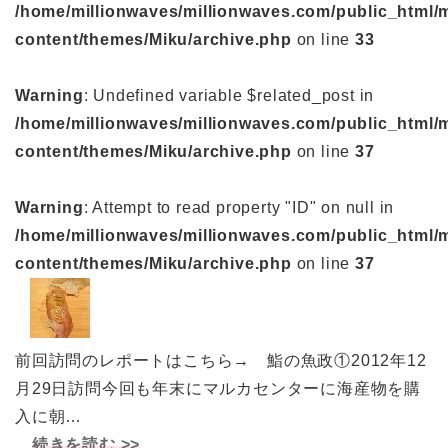
/home/millionwaves/millionwaves.com/public_html/
content/themes/Miku/archive.php
on line
33
Warning
: Undefined variable $related_post in
/home/millionwaves/millionwaves.com/public_html/
content/themes/Miku/archive.php
on line
37
Warning
: Attempt to read property "ID" on null in
/home/millionwaves/millionwaves.com/public_html/
content/themes/Miku/archive.php
on line
37
前回訪問のレポートはこちら→ 鮨の魚政①2012年12
月29日訪問今回も年末にマルカセンターに海産物を購
入に朝…
続きを読む >>