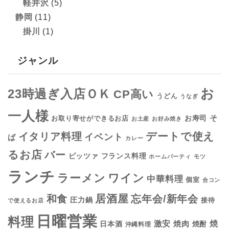
軽井沢
(5)
静岡
(11)
掛川
(1)
ジャンル
お
23時過ぎ入店ＯＫ
CP高い
うどん
うなぎ
一人様
そ
お寿司
お取り寄せができるお店
お土産
お好み焼き
デートで使え
イタリア料理
イベント
ば
カレー
るお店
バー
フランス料理
ピッツァ
ホームパーティ
モツ
ランチ
ラーメン
ワイン
中華料理
個室
合コン
居酒屋
和食
忘年会/新年会
圧力鍋
接待
で使えるお店
日曜営業
料理
焼
激安
焼肉
日本酒
焼酎
沖縄料理