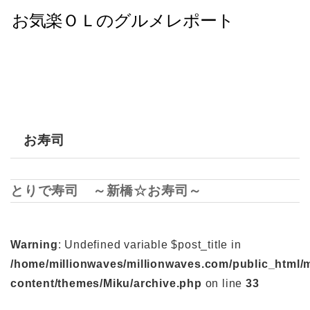
お寿司
とりで寿司 ～新橋☆お寿司～
Warning
: Undefined variable $post_title in
/home/millionwaves/millionwaves.com/public_html/
content/themes/Miku/archive.php
on line
33