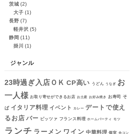
茨城
(2)
大子
(1)
長野
(7)
軽井沢
(5)
静岡
(11)
掛川
(1)
ジャンル
お
23時過ぎ入店ＯＫ
CP高い
うどん
うなぎ
一人様
そ
お寿司
お取り寄せができるお店
お土産
お好み焼き
デートで使え
イタリア料理
イベント
ば
カレー
るお店
バー
フランス料理
ピッツァ
ホームパーティ
モツ
ランチ
ラーメン
ワイン
中華料理
個室
合コン