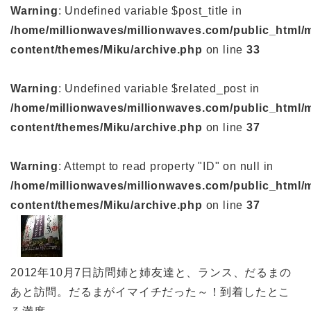
Warning
: Undefined variable $post_title in
/home/millionwaves/millionwaves.com/public_html/
content/themes/Miku/archive.php
on line
33
Warning
: Undefined variable $related_post in
/home/millionwaves/millionwaves.com/public_html/
content/themes/Miku/archive.php
on line
37
Warning
: Attempt to read property "ID" on null in
/home/millionwaves/millionwaves.com/public_html/
content/themes/Miku/archive.php
on line
37
2012年10月7日訪問姉と姉友達と、ランス、だるまの
あと訪問。だるまがイマイチだった～！到着したとこ