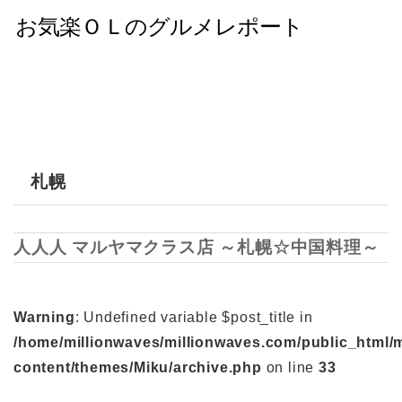
札幌
人人人 マルヤマクラス店 ～札幌☆中国料理～
Warning
: Undefined variable $post_title in
/home/millionwaves/millionwaves.com/public_html/
content/themes/Miku/archive.php
on line
33