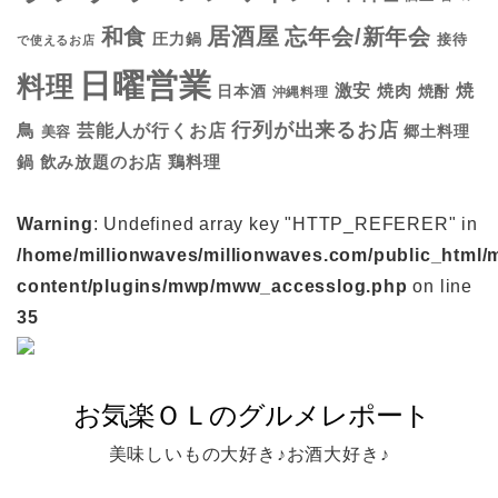
居酒屋
和食
忘年会/新年会
圧力鍋
接待
で使えるお店
日曜営業
料理
焼
激安
焼肉
日本酒
焼酎
沖縄料理
行列が出来るお店
鳥
芸能人が行くお店
美容
郷土料理
鍋
鶏料理
飲み放題のお店
Warning
: Undefined array key "HTTP_REFERER" in
/home/millionwaves/millionwaves.com/public_html/
content/plugins/mwp/mww_accesslog.php
on line
35
美味しいもの大好き♪お酒大好き♪