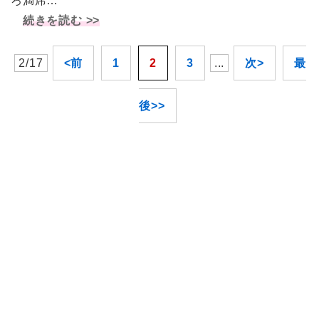
ろ満席…
続きを読む >>
2/17
<前
1
2
3
...
次>
最
後>>