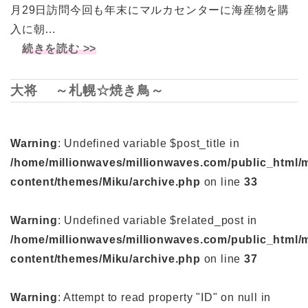
月29日訪問今回も年末にマルカセンターに海産物を購
入に朝…
続きを読む >>
大将 ～札幌☆焼き鳥～
Warning
: Undefined variable $post_title in
/home/millionwaves/millionwaves.com/public_html/
content/themes/Miku/archive.php
on line
33
Warning
: Undefined variable $related_post in
/home/millionwaves/millionwaves.com/public_html/
content/themes/Miku/archive.php
on line
37
Warning
: Attempt to read property "ID" on null in