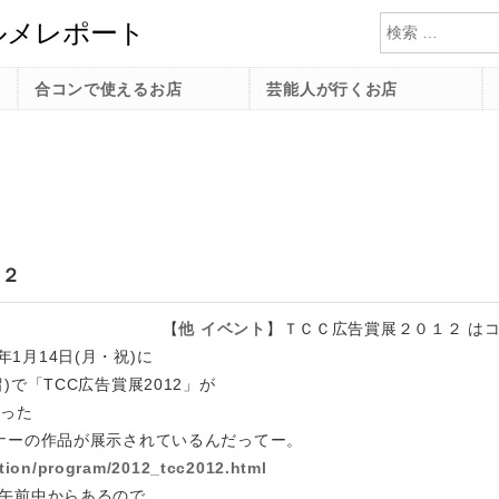
検索
合コンで使えるお店
芸能人が行くお店
１２
【
他
イベント
】
ＴＣＣ広告賞展２０１２ は
3年1月14日(月・祝)に
)で「TCC広告賞展2012」が
とった
ナーの作品が展示されているんだってー。
ition/program/2012_tcc2012.html
午前中からあるので、