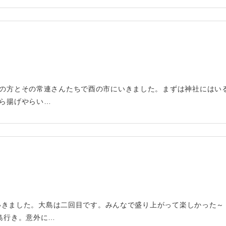
の方とその常連さんたちで酉の市にいきました。まずは神社にはい
ら揚げやらい…
行にいきました。大島は二回目です。みんなで盛り上がって楽しかった
島行き。意外に…