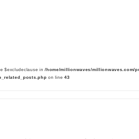
le $excludeclause in
/home/millionwaves/millionwaves.com/p
_related_posts.php
on line
43