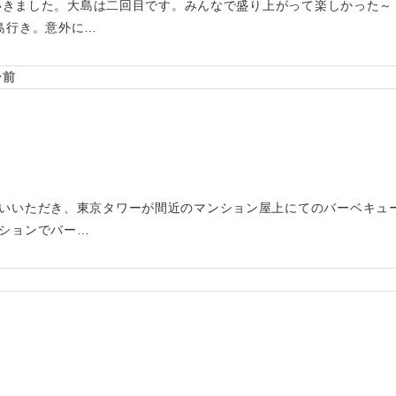
行にいきました。大島は二回目です。みんなで盛り上がって楽しかった
島行き。意外に…
ー前
いいただき、東京タワーが間近のマンション屋上にてのバーベキュ
ションでバー…