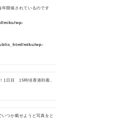
毎年開催されているのです
l/miku/wp-
ublic_html/miku/wp-
！1日目 15時頃香港到着。
でいつか載せようと写真をと