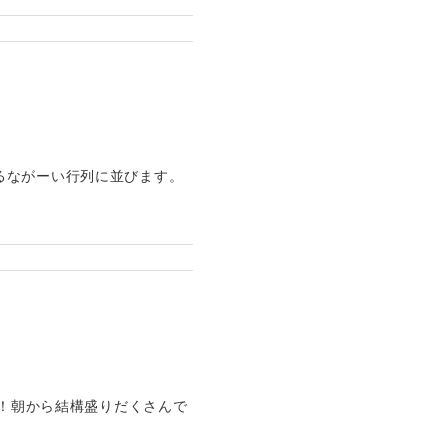
るながーい行列に並びます。
～！朝から結構盛りだくさんで