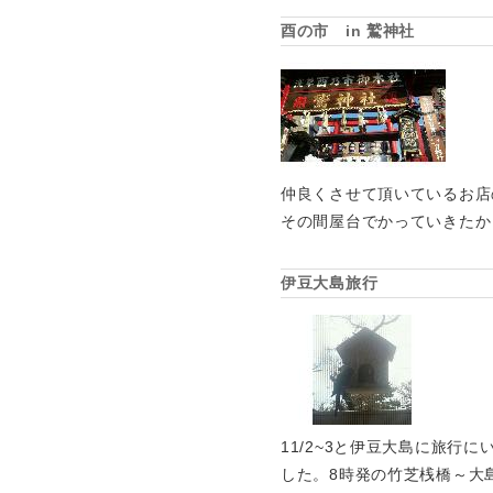
酉の市 in 鷲神社
仲良くさせて頂いているお店
その間屋台でかっていきたか
伊豆大島旅行
11/2~3と伊豆大島に旅
した。8時発の竹芝桟橋～大