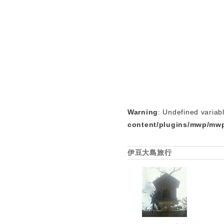
Warning
: Undefined variab
content/plugins/mwp/mwp
伊豆大島旅行