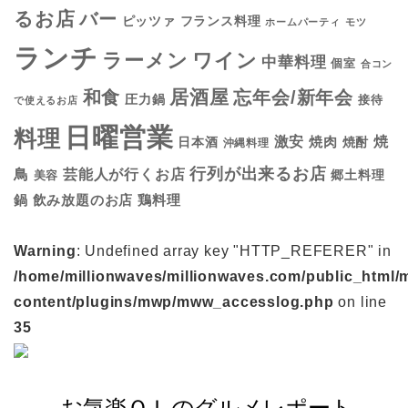
るお店
バー
フランス料理
ピッツァ
ホームパーティ
モツ
ランチ
ラーメン
ワイン
中華料理
個室
合コン
居酒屋
和食
忘年会/新年会
圧力鍋
接待
で使えるお店
日曜営業
料理
焼
激安
焼肉
日本酒
焼酎
沖縄料理
行列が出来るお店
鳥
芸能人が行くお店
美容
郷土料理
鍋
鶏料理
飲み放題のお店
Warning
: Undefined array key "HTTP_REFERER" in
/home/millionwaves/millionwaves.com/public_html/
content/plugins/mwp/mww_accesslog.php
on line
35