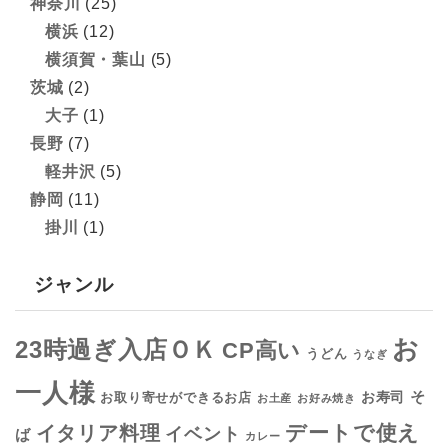
神奈川
(25)
横浜
(12)
横須賀・葉山
(5)
茨城
(2)
大子
(1)
長野
(7)
軽井沢
(5)
静岡
(11)
掛川
(1)
ジャンル
お
23時過ぎ入店ＯＫ
CP高い
うどん
うなぎ
一人様
そ
お寿司
お取り寄せができるお店
お土産
お好み焼き
デートで使え
イタリア料理
イベント
ば
カレー