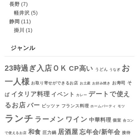
長野
(7)
軽井沢
(5)
静岡
(11)
掛川
(1)
ジャンル
お
23時過ぎ入店ＯＫ
CP高い
うどん
うなぎ
一人様
そ
お寿司
お取り寄せができるお店
お土産
お好み焼き
デートで使え
イタリア料理
イベント
ば
カレー
るお店
バー
フランス料理
ピッツァ
ホームパーティ
モツ
ランチ
ラーメン
ワイン
中華料理
個室
合コン
居酒屋
和食
忘年会/新年会
圧力鍋
接待
で使えるお店