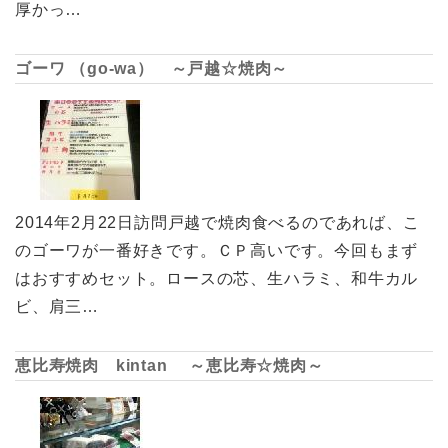
厚かっ…
ゴーワ （go-wa） ～戸越☆焼肉～
2014年2月22日訪問戸越で焼肉食べるのであれば、こ
のゴーワが一番好きです。ＣＰ高いです。今回もまず
はおすすめセット。ロースの芯、生ハラミ、和牛カル
ビ、肩三…
恵比寿焼肉 kintan ～恵比寿☆焼肉～