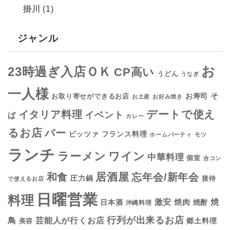
掛川
(1)
ジャンル
お
23時過ぎ入店ＯＫ
CP高い
うどん
うなぎ
一人様
そ
お寿司
お取り寄せができるお店
お土産
お好み焼き
デートで使え
イタリア料理
イベント
ば
カレー
るお店
バー
フランス料理
ピッツァ
ホームパーティ
モツ
ランチ
ラーメン
ワイン
中華料理
個室
合コン
居酒屋
和食
忘年会/新年会
圧力鍋
接待
で使えるお店
日曜営業
料理
焼
激安
焼肉
日本酒
焼酎
沖縄料理
行列が出来るお店
鳥
芸能人が行くお店
美容
郷土料理