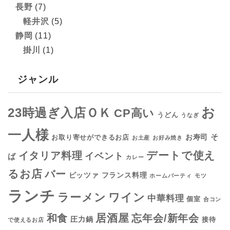
長野
(7)
軽井沢
(5)
静岡
(11)
掛川
(1)
ジャンル
お
23時過ぎ入店ＯＫ
CP高い
うどん
うなぎ
一人様
そ
お寿司
お取り寄せができるお店
お土産
お好み焼き
デートで使え
イタリア料理
イベント
ば
カレー
るお店
バー
フランス料理
ピッツァ
ホームパーティ
モツ
ランチ
ラーメン
ワイン
中華料理
個室
合コン
居酒屋
和食
忘年会/新年会
圧力鍋
接待
で使えるお店