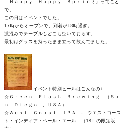
「Ｈａｐｐｙ Ｈｏｐｐｙ Ｓｐｒｉｎｇ」ってこと
で、
この日はイベントでした。
17時からオープンで、到着が18時過ぎ。
激混みでテーブルもどこも空いておらず、
最初はグラスを持ったまま立って飲んでました。
イベント特別ビールはこんなの↓
☆Ｇｒｅｅｎ Ｆｌａｓｈ Ｂｒｅｗｉｎｇ （Ｓａ
ｎ Ｄｉｅｇｏ 、ＵＳＡ）
☆Ｗｅｓｔ Ｃｏａｓｔ ＩＰＡ - ウエストコース
ト・インディア・ペール・エール （18Ｌの限定販