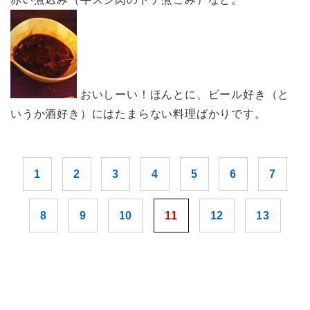
おいしーい！ほんとに、ビール好き（と
いうか酒好き）にはたまらない料理ばかりです。
1
2
3
4
5
6
7
8
9
10
11
12
13