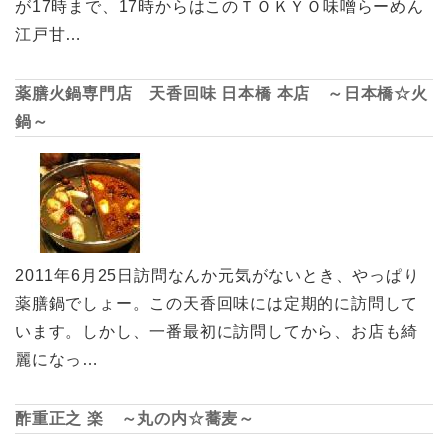
が17時まで、17時からはこのＴＯＫＹＯ味噌らーめん
江戸甘…
薬膳火鍋専門店 天香回味 日本橋 本店 ～日本橋☆火
鍋～
2011年6月25日訪問なんか元気がないとき、やっぱり
薬膳鍋でしょー。この天香回味には定期的に訪問して
います。しかし、一番最初に訪問してから、お店も綺
麗になっ…
酢重正之 楽 ～丸の内☆蕎麦～