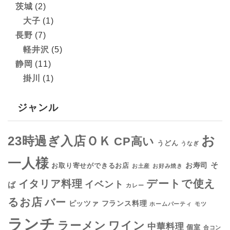
茨城
(2)
大子
(1)
長野
(7)
軽井沢
(5)
静岡
(11)
掛川
(1)
ジャンル
お
23時過ぎ入店ＯＫ
CP高い
うどん
うなぎ
一人様
そ
お寿司
お取り寄せができるお店
お土産
お好み焼き
デートで使え
イタリア料理
イベント
ば
カレー
るお店
バー
フランス料理
ピッツァ
ホームパーティ
モツ
ランチ
ラーメン
ワイン
中華料理
個室
合コン