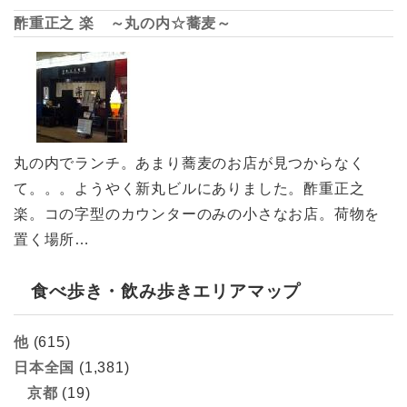
酢重正之 楽 ～丸の内☆蕎麦～
丸の内でランチ。あまり蕎麦のお店が見つからなく
て。。。ようやく新丸ビルにありました。酢重正之
楽。コの字型のカウンターのみの小さなお店。荷物を
置く場所…
食べ歩き・飲み歩きエリアマップ
他
(615)
日本全国
(1,381)
京都
(19)