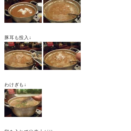
豚耳も投入↓
わけぎも↓