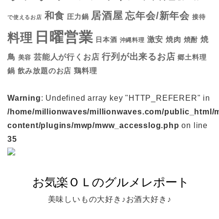
居酒屋
和食
忘年会/新年会
圧力鍋
接待
で使えるお店
日曜営業
料理
焼
激安
焼肉
日本酒
焼酎
沖縄料理
行列が出来るお店
鳥
芸能人が行くお店
美容
郷土料理
鍋
鶏料理
飲み放題のお店
Warning
: Undefined array key "HTTP_REFERER" in
/home/millionwaves/millionwaves.com/public_html/
content/plugins/mwp/mww_accesslog.php
on line
35
美味しいもの大好き♪お酒大好き♪