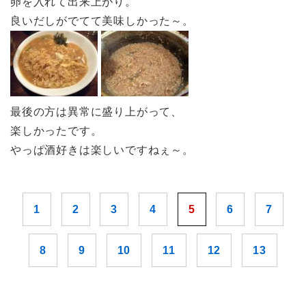
卵を入れて出来上がり。
良いだしがでてて美味しかった～。
最後の方は異常に盛り上がって、
楽しかったです。
やっぱ酒好きは楽しいですねぇ～。
1
2
3
4
5
6
7
8
9
10
11
12
13