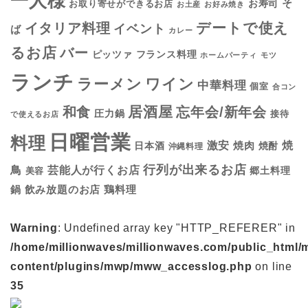
一人様
そ
お寿司
お取り寄せができるお店
お土産
お好み焼き
デートで使え
イタリア料理
イベント
ば
カレー
るお店
バー
フランス料理
ピッツァ
ホームパーティ
モツ
ランチ
ラーメン
ワイン
中華料理
個室
合コン
居酒屋
和食
忘年会/新年会
圧力鍋
接待
で使えるお店
日曜営業
料理
焼
激安
焼肉
日本酒
焼酎
沖縄料理
行列が出来るお店
鳥
芸能人が行くお店
美容
郷土料理
鍋
鶏料理
飲み放題のお店
Warning
: Undefined array key "HTTP_REFERER" in
/home/millionwaves/millionwaves.com/public_html/
content/plugins/mwp/mww_accesslog.php
on line
35