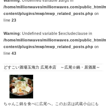
Warning
: Undefined variable $args in
/home/millionwaves/millionwaves.com/public_html/
content/plugins/mwp/mwp_related_posts.php
on
line
23
Warning
: Undefined variable $excludeclause in
/home/millionwaves/millionwaves.com/public_html/
content/plugins/mwp/mwp_related_posts.php
on
line
43
どすこい酒場玉海力 広尾本店 ～広尾☆鍋・居酒屋～
ちゃんこ鍋を食べに広尾へ。このお店は武蔵小山にも