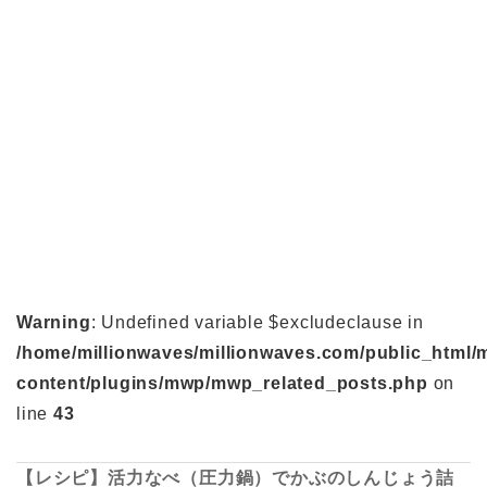
Warning
: Undefined variable $excludeclause in
/home/millionwaves/millionwaves.com/public_html/
content/plugins/mwp/mwp_related_posts.php
on
line
43
【レシピ】活力なべ（圧力鍋）でかぶのしんじょう詰