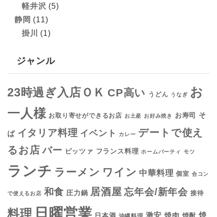
軽井沢
(5)
静岡
(11)
掛川
(1)
ジャンル
お
23時過ぎ入店ＯＫ
CP高い
うどん
うなぎ
一人様
そ
お寿司
お取り寄せができるお店
お土産
お好み焼き
デートで使え
イタリア料理
イベント
ば
カレー
るお店
バー
フランス料理
ピッツァ
ホームパーティ
モツ
ランチ
ラーメン
ワイン
中華料理
個室
合コン
居酒屋
和食
忘年会/新年会
圧力鍋
接待
で使えるお店
日曜営業
料理
焼
激安
焼肉
日本酒
焼酎
沖縄料理