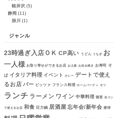
軽井沢
(5)
静岡
(11)
掛川
(1)
ジャンル
お
23時過ぎ入店ＯＫ
CP高い
うどん
うなぎ
一人様
そ
お寿司
お取り寄せができるお店
お土産
お好み焼き
デートで使え
イタリア料理
イベント
ば
カレー
るお店
バー
フランス料理
ピッツァ
ホームパーティ
モツ
ランチ
ラーメン
ワイン
中華料理
個室
合コン
居酒屋
和食
忘年会/新年会
圧力鍋
接待
で使えるお店