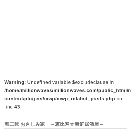
Warning
: Undefined variable $excludeclause in
/home/millionwaves/millionwaves.com/public_html/
content/plugins/mwp/mwp_related_posts.php
on
line
43
海三昧 おさしみ家 ～恵比寿☆海鮮居酒屋～