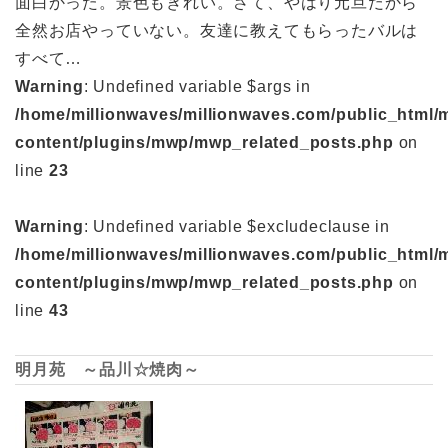
面白かった。景色もきれい。さて、やはり元旦だから
全然お店やっていない。友達に教えてもらったバルは
すべて…
Warning
: Undefined variable $args in
/home/millionwaves/millionwaves.com/public_html/
content/plugins/mwp/mwp_related_posts.php
on
line
23
Warning
: Undefined variable $excludeclause in
/home/millionwaves/millionwaves.com/public_html/
content/plugins/mwp/mwp_related_posts.php
on
line
43
明月苑 ～品川☆焼肉～