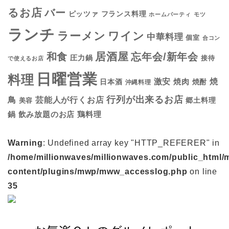
るお店
バー
フランス料理
ピッツァ
ホームパーティ
モツ
ランチ
ラーメン
ワイン
中華料理
個室
合コン
居酒屋
和食
忘年会/新年会
圧力鍋
接待
で使えるお店
日曜営業
料理
焼
激安
焼肉
日本酒
焼酎
沖縄料理
行列が出来るお店
鳥
芸能人が行くお店
美容
郷土料理
鍋
鶏料理
飲み放題のお店
Warning
: Undefined array key "HTTP_REFERER" in
/home/millionwaves/millionwaves.com/public_html/
content/plugins/mwp/mww_accesslog.php
on line
35