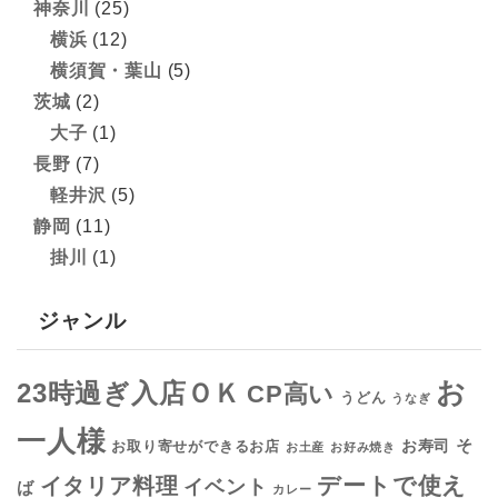
神奈川
(25)
横浜
(12)
横須賀・葉山
(5)
茨城
(2)
大子
(1)
長野
(7)
軽井沢
(5)
静岡
(11)
掛川
(1)
ジャンル
お
23時過ぎ入店ＯＫ
CP高い
うどん
うなぎ
一人様
そ
お寿司
お取り寄せができるお店
お土産
お好み焼き
デートで使え
イタリア料理
イベント
ば
カレー