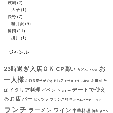
茨城
(2)
大子
(1)
長野
(7)
軽井沢
(5)
静岡
(11)
掛川
(1)
ジャンル
お
23時過ぎ入店ＯＫ
CP高い
うどん
うなぎ
一人様
そ
お寿司
お取り寄せができるお店
お土産
お好み焼き
デートで使え
イタリア料理
イベント
ば
カレー
るお店
バー
フランス料理
ピッツァ
ホームパーティ
モツ
ランチ
ラーメン
ワイン
中華料理
個室
合コン