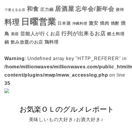
居酒屋
和食
忘年会/新年会
圧力鍋
接待
で使えるお店
日曜営業
料理
焼
激安
焼肉
日本酒
焼酎
沖縄料理
行列が出来るお店
鳥
芸能人が行くお店
美容
郷土料理
鍋
鶏料理
飲み放題のお店
Warning
: Undefined array key "HTTP_REFERER" in
/home/millionwaves/millionwaves.com/public_html/
content/plugins/mwp/mww_accesslog.php
on line
35
美味しいもの大好き♪お酒大好き♪