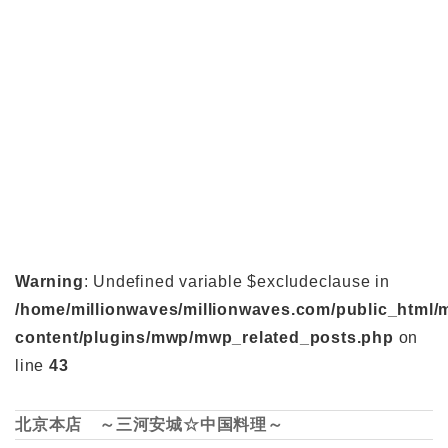
Warning
: Undefined variable $excludeclause in
/home/millionwaves/millionwaves.com/public_html/
content/plugins/mwp/mwp_related_posts.php
on
line
43
北京本店 ～三河安城☆中国料理～