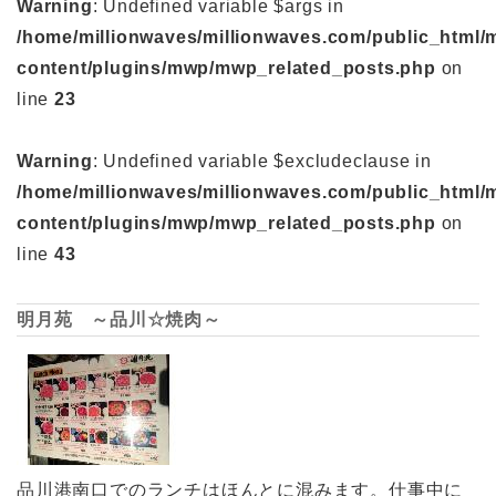
Warning
: Undefined variable $args in
/home/millionwaves/millionwaves.com/public_html/
content/plugins/mwp/mwp_related_posts.php
on
line
23
Warning
: Undefined variable $excludeclause in
/home/millionwaves/millionwaves.com/public_html/
content/plugins/mwp/mwp_related_posts.php
on
line
43
明月苑 ～品川☆焼肉～
品川港南口でのランチはほんとに混みます。仕事中に